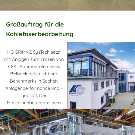
Großauftrag für die
Kohlefaserbearbeitung
Mehr erfahren
Mehr erfahren
HG GRIMME SysTech setzt
mit Anlagen zum Fräsen von
CFK- Rahmenteilen eines
BMW Modells nicht nur
Benchmarks in Sachen
Anlagenperformance und -
qualität: Der
Maschinenbauer aus dem
Allgäu senkt auch die
Staubemissionen auf ein
Minimum.
Mehr erfahren