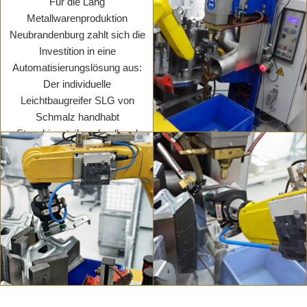
Für die Lang
Mehr erfahren
Mehr erfahren
Metallwarenproduktion
Neubrandenburg zahlt sich die
Investition in eine
Automatisierungslösung aus:
Der individuelle
Leichtbaugreifer SLG von
Schmalz handhabt
Stanzbiegeteile schnell und
zuverlässig und erhöht damit
die Produktivität deutlich.
Mehr erfahren
Mehr erfahren