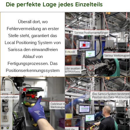
Die perfekte Lage jedes Einzelteils
Überall dort, wo
Mehr erfahren
Mehr erfahren
Fehlervermeidung an erster
Stelle steht, garantiert das
Local Positioning System von
Sarissa den einwandfreien
Ablauf von
Fertigungsprozessen. Das
Positionserkennungssystem
PositionBox gewährleistet,
dass Montageprozesse immer
einwandfrei ablaufen.
Mehr erfahren
Mehr erfahren