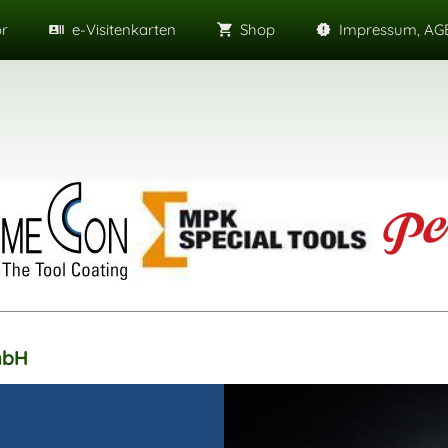
or
e-Visitenkarten
Shop
Impressum, AGB
mbH