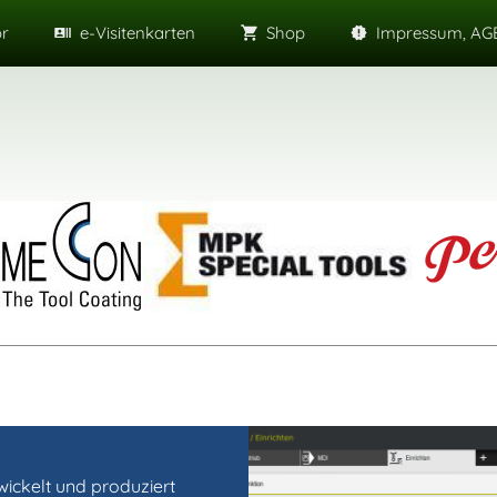
or
e-Visitenkarten
Shop
Impressum, AGB
kelt und produziert