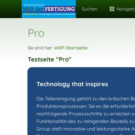
Suchen
Navigat
Pro
Sie sind hier:
WDF-Startseite
Testseite "Pro"
Technology that inspires
Die Teilereinigung gehört zu den kritischen B
Produktionsprozessen. Sei es die erforderlic
nachfolgende Prozessschritte zu erreichen o
Funktionalität des zu reinigenden Bauteils zu
Group stellt innovative und leistungsstarke A