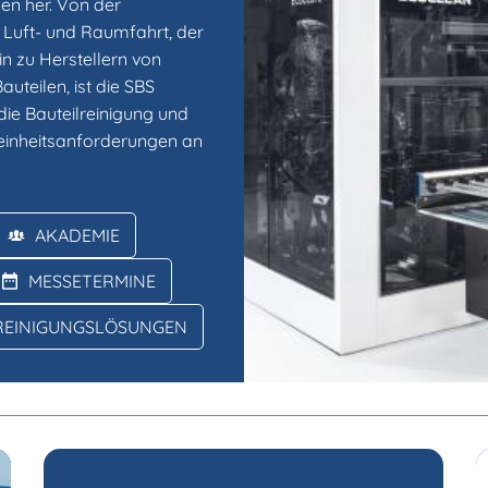
en her. Von der
r Luft- und Raumfahrt, der
in zu Herstellern von
uteilen, ist die SBS
die Bauteilreinigung und
 Reinheitsanforderungen an
AKADEMIE
MESSETERMINE
REINIGUNGSLÖSUNGEN