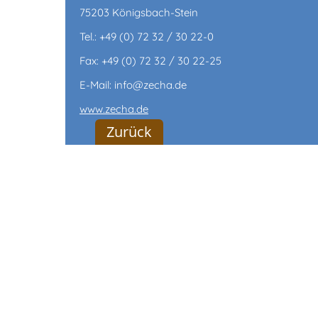
75203 Königsbach-Stein
Tel.: +49 (0) 72 32 / 30 22-0
Fax: +49 (0) 72 32 / 30 22-25
E-Mail: info@zecha.de
www.zecha.de
Zurück
WICHTIGE INFORMATIONEN