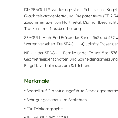
Die SEAGULL®-Werkzeuge sind höchststabile Kugel- u
Graphitelektrodenfertigung. Die patentierte (EP 2 5
Zusammenspiel von Hartmetall, Diamantbeschichtun
Trocken- und Nassbearbeitung.
SEAGULL-High-End Fräser der Serien 567 und 577 w
Werten versehen. Die SEAGULL-Qualitäts Fräser der 
NEU in der SEAGULL-Familie ist der Torusfräser 576
Geometrieeigenschaften und Schneidenabmessungen
Eingriffsverhältnisse zum Schlichten.
Merkmale:
• Speziell auf Graphit ausgeführte Schneidgeometrie
• Sehr gut geeignet zum Schlichten
• Für Feinkorngraphit
• Patent EP 2 540 427 B1