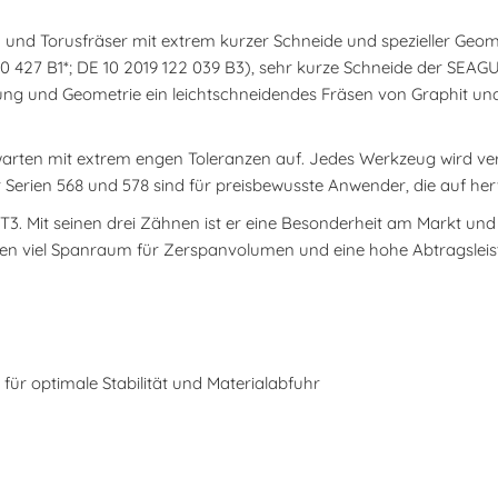
nd Torusfräser mit extrem kurzer Schneide und spezieller Geomet
40 427 B1*; DE 10 2019 122 039 B3), sehr kurze Schneide der SEAGU
g und Geometrie ein leichtschneidendes Fräsen von Graphit un
arten mit extrem engen Toleranzen auf. Jedes Werkzeug wird ver
Serien 568 und 578 sind für preisbewusste Anwender, die auf her
.T3. Mit seinen drei Zähnen ist er eine Besonderheit am Markt un
 viel Spanraum für Zerspanvolumen und eine hohe Abtragsleist
 für optimale Stabilität und Materialabfuhr