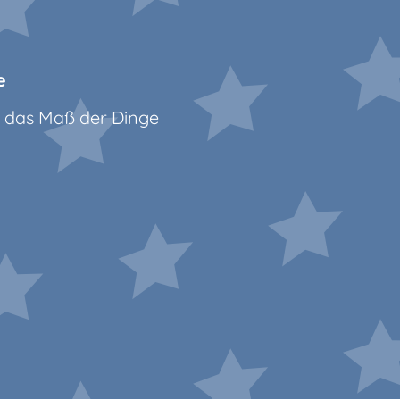
e
 das Maß der Dinge