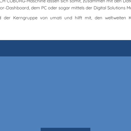
RICH COBURG-Maschine lassen sich somit, zusammen mit den Date
oor-Dashboard, dem PC oder sogar mittels der Digital Solutions
ed der Kerngruppe von umati und hilft mit, den weltweiten