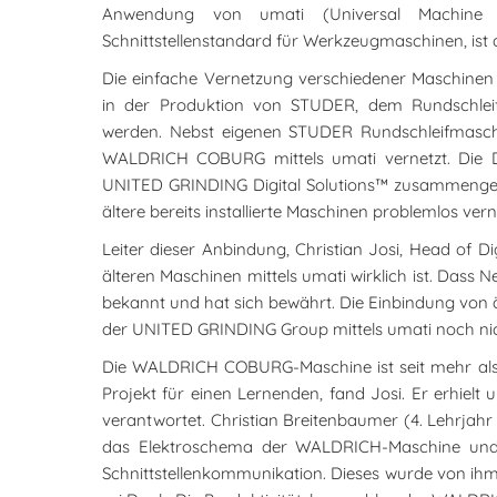
Anwendung von umati (Universal Machine Te
Schnittstellenstandard für Werkzeugmaschinen, ist 
Die einfache Vernetzung verschiedener Maschinen 
in der Produktion von STUDER, dem Rundschleifm
werden. Nebst eigenen STUDER Rundschleifmas
WALDRICH COBURG mittels umati vernetzt. Die D
UNITED GRINDING Digital Solutions™ zusammengef
ältere bereits installierte Maschinen problemlos ve
Leiter dieser Anbindung, Christian Josi, Head of D
älteren Maschinen mittels umati wirklich ist. Das
bekannt und hat sich bewährt. Die Einbindung von 
der UNITED GRINDING Group mittels umati noch nicht
Die WALDRICH COBURG-Maschine ist seit mehr als 
Projekt für einen Lernenden, fand Josi. Er erhi
verantwortet. Christian Breitenbaumer (4. Lehrjah
das Elektroschema der WALDRICH-Maschine und un
Schnittstellenkommunikation. Dieses wurde von ih