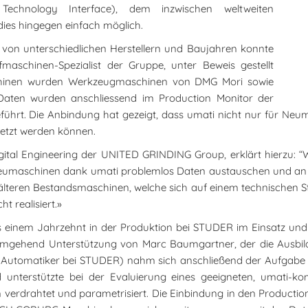
chnology Interface), dem inzwischen weltweiten
dies hingegen einfach möglich.
von unterschiedlichen Herstellern und Baujahren konnte
aschinen-Spezialist der Gruppe, unter Beweis gestellt
chinen wurden Werkzeugmaschinen von DMG Mori sowie
aten wurden anschliessend im Production Monitor der
ührt. Die Anbindung hat gezeigt, dass umati nicht nur für Ne
rnetzt werden können.
igital Engineering der UNITED GRINDING Group, erklärt hierzu: 
s Neumaschinen dank umati problemlos Daten austauschen und an u
älteren Bestandsmaschinen, welche sich auf einem technischen S
 realisiert.»
einem Jahrzehnt in der Produktion bei STUDER im Einsatz und f
elt umgehend Unterstützung von Marc Baumgartner, der die Ausb
r Automatiker bei STUDER) nahm sich anschließend der Aufgabe 
terstützte bei der Evaluierung eines geeigneten, umati-kom
m verdrahtet und parametrisiert. Die Einbindung in den Product