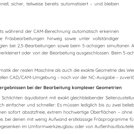
ell, sicher, teilweise bereits automatisiert – und bleiben
ereits während der CAM-Berechnung automatisch erkennen
le Fräsbearbeitungen hinweg sowie unter vollständiger
gien bei 2,5-Bearbeitungen sowie beim 5-achsigen simultanen 
erkleinert oder von der Bearbeitung ausgeschlossen. Beim 5-achs
nematik der realen Maschine als auch die exakte Geometrie des We
tuellen CAD/CAM-Umgebung – noch vor der NC-Ausgabe – zuverlä
sergebnissen bei der Bearbeitung komplexer Geometrien
Schlichten äquidistant mit exakt gleichbleibender Seitenzustel
ch einfacher und schneller: Es müssen lediglich bis zu zwei belieb
en sofort absatzfreie, extrem hochwertige Oberflächen – ohne
eile, bei denen mit wenig Aufwand erstklassige Fräsprogramme f
miedegesenken im Umformwerkzeugbau oder von Außenhautbauteil