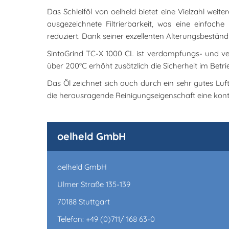
Das Schleiföl von oelheld bietet eine Vielzahl weit
ausgezeichnete Filtrierbarkeit, was eine einfache
reduziert. Dank seiner exzellenten Alterungsbeständi
SintoGrind TC-X 1000 CL ist verdampfungs- und v
über 200°C erhöht zusätzlich die Sicherheit im Be
Das Öl zeichnet sich auch durch ein sehr gutes Luf
die herausragende Reinigungseigenschaft eine kont
oelheld GmbH
oelheld GmbH
Ulmer Straße 135-139
70188 Stuttgart
Telefon: +49 (0)711/ 168 63-0