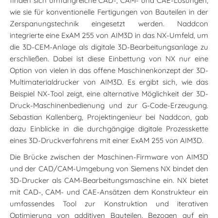
finden sich umfangreiche CAD-, CAM- und CAE-Lösungen,
wie sie für konventionelle Fertigungen von Bauteilen in der
Zerspanungstechnik eingesetzt werden. Naddcon
integrierte eine ExAM 255 von AIM3D in das NX-Umfeld, um
die 3D-CEM-Anlage als digitale 3D-Bearbeitungsanlage zu
erschließen. Dabei ist diese Einbettung von NX nur eine
Option von vielen in das offene Maschinenkonzept der 3D-
Multimaterialdrucker von AIM3D. Es ergibt sich, wie das
Beispiel NX-Tool zeigt, eine alternative Möglichkeit der 3D-
Druck-Maschinenbedienung und zur G-Code-Erzeugung.
Sebastian Kallenberg, Projektingenieur bei Naddcon, gab
dazu Einblicke in die durchgängige digitale Prozesskette
eines 3D-Druckverfahrens mit einer ExAM 255 von AIM3D.
Die Brücke zwischen der Maschinen-Firmware von AIM3D
und der CAD/CAM-Umgebung von Siemens NX bindet den
3D-Drucker als CAM-Bearbeitungsmaschine ein. NX bietet
mit CAD-, CAM- und CAE-Ansätzen dem Konstrukteur ein
umfassendes Tool zur Konstruktion und iterativen
Optimierung von additiven Bauteilen. Bezogen auf ein