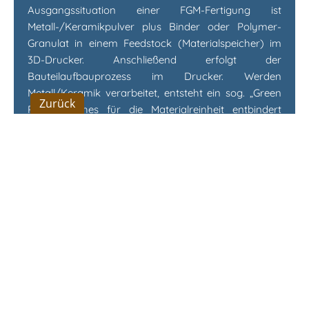
Ausgangssituation einer FGM-Fertigung ist
Metall-/Keramikpulver plus Binder oder Polymer-
Granulat in einem Feedstock (Materialspeicher) im
3D-Drucker. Anschließend erfolgt der
Bauteilaufbauprozess im Drucker. Werden
Metall/Keramik verarbeitet, entsteht ein sog. „Green
Zurück
Part“, welches für die Materialreinheit entbindert
werden muss um ein „Brown Part“ zu werden. Finale
Nachbearbeitung ist das Sintern zur Reduzierung von
Spannungen im Bauteil mit dem Ergebnis eines
fertigen „Metal Part“. In der Prozesskette muss
natürlich der Volumenschrumpf ausbalanciert
werden.
Materialvielfalt und Materialeigenschaften
Das Alleinstellungsmerkmal eines 3D-CEM-Druckers
ist die Materialvielfalt mit der Verarbeitbarkeit von
Polymeren, Metallen und Keramik auf einer
universellen 3D-Druckanlage. Dies wird optional