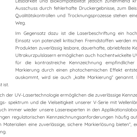
Lesbarkeit und Biokompatibilität jedoch zunehmend kr
Ausschuss durch fehlerhafte Druckergebnisse, zum Bei
Qualitätskontrollen und Trocknungsprozesse stehen eine
Weg.
Im Gegensatz dazu ist die Laserbeschriftung ein hoch
Einsatz von potenziell kritischen Fremdstoffen werden m
Produkten zuverlässig lesbare, dauerhafte, abriebfeste
Ultrakurzpulslasern ermöglichen auch hochentwickelte U
für die kontrastreiche Kennzeichnung empfindlicher 
Markierung durch einen photochemischen Effekt entst
auskommt, wird sie auch „kalte Markierung“ genannt. D
 ist.
ich der UV-Lasertechnologie ermöglichen die zuverlässige Kennze
s- spektrum und die Vielseitigkeit unserer V-Serie mit Welle
uch immer wieder unsere Laserexperten in den Applikationslabo
trengen regulatorischen Kennzeichnungsanforderungen häufig au
Materialien eine zuverlässige, sichere Markierlösung bieten“, 
ng.