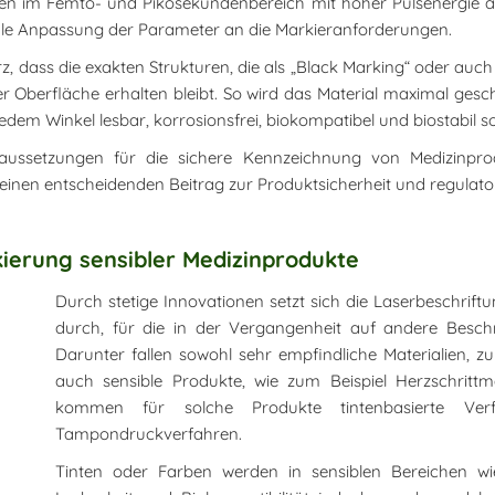
en im Femto- und Pikosekundenbereich mit hoher Pulsenergie auf 
male Anpassung der Parameter an die Markieranforderungen.
urz, dass die exakten Strukturen, die als „Black Marking“ oder au
 Oberfläche erhalten bleibt. So wird das Material maximal gescho
s jedem Winkel lesbar, korrosionsfrei, biokompatibel und biostabil
oraussetzungen für die sichere Kennzeichnung von Medizinpr
sie einen entscheidenden Beitrag zur Produktsicherheit und regulat
rkierung sensibler Medizinprodukte
Durch stetige Innovationen setzt sich die Laserbeschri
durch, für die in der Vergangenheit auf andere Besch
Darunter fallen sowohl sehr empfindliche Materialien, z
auch sensible Produkte, wie zum Beispiel Herzschrittm
kommen für solche Produkte tintenbasierte Ve
Tampondruckverfahren.
Tinten oder Farben werden in sensiblen Bereichen wie