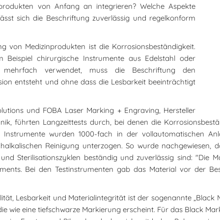
inprodukten von Anfang an integrieren? Welche Aspekte
sst sich die Beschriftung zuverlässig und regelkonform
ung von Medizinprodukten ist die Korrosionsbeständigkeit.
m Beispiel chirurgische Instrumente aus Edelstahl oder
 mehrfach verwendet, muss die Beschriftung den
ion entsteht und ohne dass die Lesbarkeit beeinträchtigt
solutions und FOBA Laser Marking + Engraving, Hersteller
nik, führten Langzeittests durch, bei denen die Korrosionsbest
 Instrumente wurden 1000-fach in der vollautomatischen Anla
ochalkalischen Reinigung unterzogen. So wurde nachgewiesen, d
nd Sterilisationszyklen beständig und zuverlässig sind: "Die M
ments. Bei den Testinstrumenten gab das Material vor der Besc
t, Lesbarkeit und Materialintegrität ist der sogenannte „Black 
die wie eine tiefschwarze Markierung erscheint. Für das Black Mar