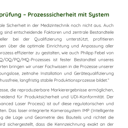
tsprüfung – Prozesssicherheit mit System
le Sicherheit in der Medizintechnik noch nicht aus. Auch
ng sind entscheidende Faktoren und zentrale Bestandteile
ler bei der Qualifizierung unterstützt, profitieren
ssen über die optimale Einrichtung und Anpassung aller
zess effizienter zu gestalten, wie auch Philipp Febel von
 IQ/OQ/PQ/MQ-Prozesses ist fester Bestandteil unseres
perten bringen wir unser Fachwissen in die Prozesse unserer
ungslose, zeitnahe Installation und Gerätequalifizierung
ussfreie, langfristig stabile Produktionsprozesse bildet.“
esse, die reproduzierbare Markierergebnisse ermöglichen,
heidend für Produktsicherheit und UDI-Konformität. Der
anced Laser Process) ist auf diese regulatorischen und
n. Das laser-integrierte Kamerasystem IMP (Intelligente
ung die Lage und Geometrie des Bauteils und richtet die
rd sichergestellt, dass die Kennzeichnung exakt an der