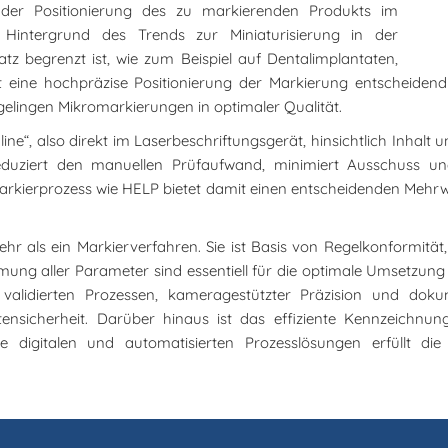
 der Positionierung des zu markierenden Produkts im
 Hintergrund des Trends zur Miniaturisierung in der
z begrenzt ist, wie zum Beispiel auf Dentalimplantaten,
t eine hochpräzise Positionierung der Markierung entscheidend 
elingen Mikromarkierungen in optimaler Qualität.
ine“, also direkt im Laserbeschriftungsgerät, hinsichtlich Inhalt
eduziert den manuellen Prüfaufwand, minimiert Ausschuss u
Markierprozess wie HELP bietet damit einen entscheidenden Mehr
ehr als ein Markierverfahren. Sie ist Basis von Regelkonformität
immung aller Parameter sind essentiell für die optimale Umsetz
 validierten Prozessen, kameragestützter Präzision und dokume
ensicherheit. Darüber hinaus ist das effiziente Kennzeichnu
owie digitalen und automatisierten Prozesslösungen erfüllt 