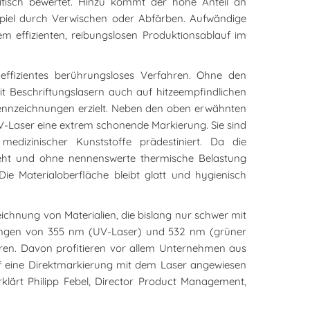
itisch bewertet. Hinzu kommt der hohe Anteil an
spiel durch Verwischen oder Abfärben. Aufwändige
m effizienten, reibungslosen Produktionsablauf im
effizientes berührungsloses Verfahren. Ohne den
it Beschriftungslasern auch auf hitzeempfindlichen
 Kennzeichnungen erzielt. Neben den oben erwähnten
V-Laser eine extrem schonende Markierung. Sie sind
medizinischer Kunststoffe prädestiniert. Da die
eht und ohne nennenswerte thermische Belastung
ie Materialoberfläche bleibt glatt und hygienisch
ichnung von Materialien, die bislang nur schwer mit
nlängen von 355 nm (UV-Laser) und 532 nm (grüner
ren. Davon profitieren vor allem Unternehmen aus
f eine Direktmarkierung mit dem Laser angewiesen
erklärt Philipp Febel, Director Product Management,