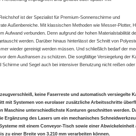
ichshof ist der Spezialist für Premium-Sonnenschirme und
ivate Außenbereiche. Mit klassischen Methoden wie Messer-Plotter, 
em Aufwand verbunden. Denn aufgrund der hohen Materialstabilität d
etauscht werden. Darüber hinaus hinterlässt der Schnitt von Polyes
mer wieder gereinigt werden müssen. Und schließlich bedarf der me
vor dem Ausfransen zu schützen. Die sorgfältige Versiegelung der Ka
 Schirme und Segel auch bei intensiver Benutzung nicht reißen oder
kzeugverschleiß, keine Faserreste und automatisch versiegelte 
t mit Systemen von eurolaser zusätzliche Arbeitsschritte über
en Maschine unterschiedlichste Konturen geschnitten werden. D
d die Ergänzung des Lasers um ein mechanisches Schneidwerkzeug
e Systeme mit einem Conveyor-Tisch sowie einer Abwickeleinhei
bis zu einer Breite von 3.210 mm verarbeiten können.