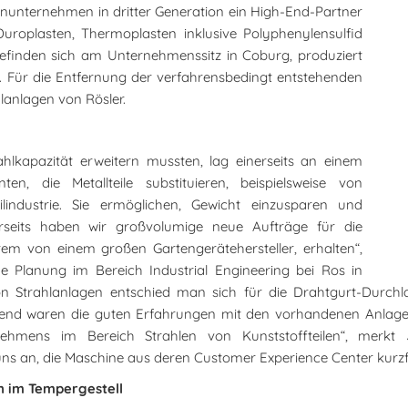
lienunternehmen in dritter Generation ein High-End-Partner
Duroplasten, Thermoplasten inklusive Polyphenylensulfid
efinden sich am Unternehmenssitz in Coburg, produziert
 Für die Entfernung der verfahrensbedingt entstehenden
lanlagen von Rösler.
hlkapazität erweitern mussten, lag einerseits an einem
, die Metallteile substituieren, beispielsweise von
ndustrie. Sie ermöglichen, Gewicht einzusparen und
rseits haben wir großvolumige neue Aufträge für die
rem von einem großen Gartengerätehersteller, erhalten“,
he Planung im Bereich Industrial Engineering bei Ros in
on Strahlanlagen entschied man sich für die Drahtgurt-Durc
bend waren die guten Erfahrungen mit den vorhandenen Anlagen
ehmens im Bereich Strahlen von Kunststoffteilen“, merkt
ns an, die Maschine aus deren Customer Experience Center kurzfris
n im Tempergestell