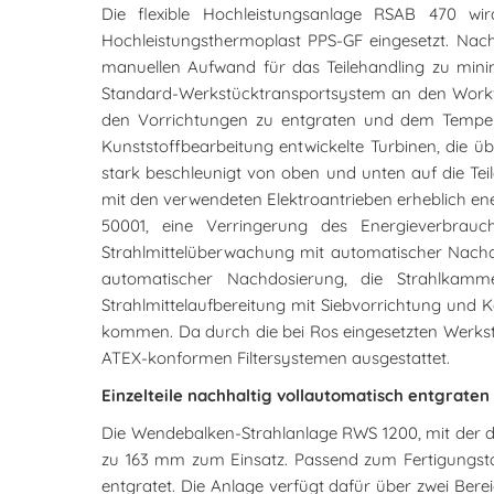
Die flexible Hochleistungsanlage RSAB 470 wi
Hochleistungsthermoplast PPS-GF eingesetzt. Nach 
manuellen Aufwand für das Teilehandling zu minim
Standard-Werkstücktransportsystem an den Workflo
den Vorrichtungen zu entgraten und dem Tempern 
Kunststoffbearbeitung entwickelte Turbinen, die üb
stark beschleunigt von oben und unten auf die Teil
mit den verwendeten Elektroantrieben erheblich ene
50001, eine Verringerung des Energieverbrauc
Strahlmittelüberwachung mit automatischer Nachdos
automatischer Nachdosierung, die Strahlkamme
Strahlmittelaufbereitung mit Siebvorrichtung und 
kommen. Da durch die bei Ros eingesetzten Werksto
ATEX-konformen Filtersystemen ausgestattet.
Einzelteile nachhaltig vollautomatisch entgraten
Die Wendebalken-Strahlanlage RWS 1200, mit der di
zu 163 mm zum Einsatz. Passend zum Fertigungstak
entgratet. Die Anlage verfügt dafür über zwei Bereic