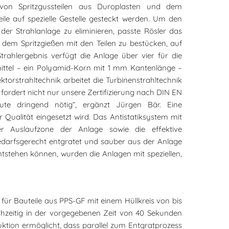
 von Spritzgussteilen aus Duroplasten und dem
ile auf spezielle Gestelle gesteckt werden. Um den
er Strahlanlage zu eliminieren, passte Rösler das
dem Spritzgießen mit den Teilen zu bestücken, auf
ahlergebnis verfügt die Anlage über vier für die
hlmittel – ein Polyamid-Korn mit 1 mm Kantenlänge –
torstrahltechnik arbeitet die Turbinenstrahltechnik
fordert nicht nur unsere Zertifizierung nach DIN EN
ute dringend nötig“, ergänzt Jürgen Bär. Eine
Qualität eingesetzt wird. Das Antistatiksystem mit
er Auslaufzone der Anlage sowie die effektive
bedarfsgerecht entgratet und sauber aus der Anlage
tstehen können, wurden die Anlagen mit speziellen,
ür Bauteile aus PPS-GF mit einem Hüllkreis von bis
chzeitig in der vorgegebenen Zeit von 40 Sekunden
truktion ermöglicht, dass parallel zum Entgratprozess