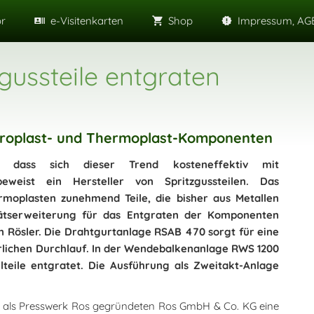
or
e-Visitenkarten
Shop
Impressum, AGB
gussteile entgraten
 Duroplast- und Thermoplast-Komponenten
– dass sich dieser Trend kosteneffektiv mit
beweist ein Hersteller von Spritzgussteilen. Das
moplasten zunehmend Teile, die bisher aus Metallen
tätserweiterung für das Entgraten der Komponenten
on Rösler. Die Drahtgurtanlage RSAB 470 sorgt für eine
erlichen Durchlauf. In der Wendebalkenanlage RWS 1200
lteile entgratet. Die Ausführung als Zweitakt-Anlage
26 als Presswerk Ros gegründeten Ros GmbH & Co. KG eine