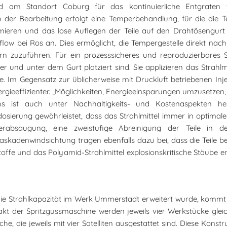
rd am Standort Coburg für das kontinuierliche Entgraten
der Bearbeitung erfolgt eine Temperbehandlung, für die die Te
ieren und das lose Auflegen der Teile auf den Drahtösengurt d
w bei Ros an. Dies ermöglicht, die Tempergestelle direkt nach 
zuzuführen. Für ein prozesssicheres und reproduzierbares Str
er und unter dem Gurt platziert sind. Sie applizieren das Stra
e. Im Gegensatz zur üblicherweise mit Druckluft betriebenen Injek
rgieeffizienter. „Möglichkeiten, Energieeinsparungen umzusetzen, 
hs ist auch unter Nachhaltigkeits- und Kostenaspekten he
ierung gewährleistet, dass das Strahlmittel immer in optimaler 
rabsaugung, eine zweistufige Abreinigung der Teile in d
Kaskadenwindsichtung tragen ebenfalls dazu bei, dass die Teile 
ffe und das Polyamid-Strahlmittel explosionskritische Stäube en
e Strahlkapazität im Werk Ummerstadt erweitert wurde, kommt f
t der Spritzgussmaschine werden jeweils vier Werkstücke glei
he, die jeweils mit vier Satelliten ausgestattet sind. Diese Kons