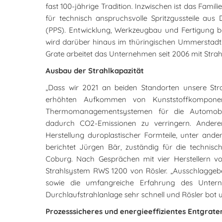
fast 100-jährige Tradition. Inzwischen ist das Fami
für technisch anspruchsvolle Spritzgussteile aus 
(PPS). Entwicklung, Werkzeugbau und Fertigung b
wird darüber hinaus im thüringischen Ummerstadt.
Grate arbeitet das Unternehmen seit 2006 mit Strah
Ausbau der Strahlkapazität
„Dass wir 2021 an beiden Standorten unsere Stra
erhöhten Aufkommen von Kunststoffkomponenten
Thermomanagementsystemen für die Automobili
dadurch CO2-Emissionen zu verringern. Andere
Herstellung duroplastischer Formteile, unter ande
berichtet Jürgen Bär, zuständig für die technisc
Coburg. Nach Gesprächen mit vier Herstellern v
Strahlsystem RWS 1200 von Rösler. „Ausschlagge
sowie die umfangreiche Erfahrung des Untern
Durchlaufstrahlanlage sehr schnell und Rösler bot u
Prozesssicheres und energieeffizientes Entgrate