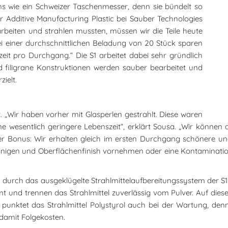
uns wie ein Schweizer Taschenmesser, denn sie bündelt so
er Additive Manufacturing Plastic bei Sauber Technologies
rbeiten und strahlen mussten, müssen wir die Teile heute
i einer durchschnittlichen Beladung von 20 Stück sparen
zeit pro Durchgang.“ Die S1 arbeitet dabei sehr gründlich
 filigrane Konstruktionen werden sauber bearbeitet und
ielt.
zt. „Wir haben vorher mit Glasperlen gestrahlt. Diese waren
ne wesentlich geringere Lebenszeit“, erklärt Sousa. „Wir könne
 der Bonus: Wir erhalten gleich im ersten Durchgang schönere 
Reinigen und Oberflächenfinish vornehmen oder eine Kontaminatio
durch das ausgeklügelte Strahlmittelaufbereitungssystem der S1 si
t und trennen das Strahlmittel zuverlässig vom Pulver. Auf dies
 punktet das Strahlmittel Polystyrol auch bei der Wartung, de
 damit Folgekosten.