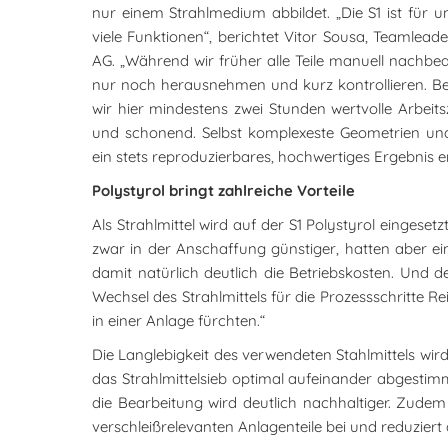
nur einem Strahlmedium abbildet. „Die S1 ist für 
viele Funktionen“, berichtet Vitor Sousa, Teamlead
AG. „Während wir früher alle Teile manuell nachbea
nur noch herausnehmen und kurz kontrollieren. Be
wir hier mindestens zwei Stunden wertvolle Arbeits
und schonend. Selbst komplexeste Geometrien und
ein stets reproduzierbares, hochwertiges Ergebnis erz
Polystyrol bringt zahlreiche Vorteile
Als Strahlmittel wird auf der S1 Polystyrol eingeset
zwar in der Anschaffung günstiger, hatten aber ei
damit natürlich deutlich die Betriebskosten. Und
Wechsel des Strahlmittels für die Prozessschritte 
in einer Anlage fürchten.“
Die Langlebigkeit des verwendeten Stahlmittels wird 
das Strahlmittelsieb optimal aufeinander abgestimm
die Bearbeitung wird deutlich nachhaltiger. Zudem
verschleißrelevanten Anlagenteile bei und reduziert