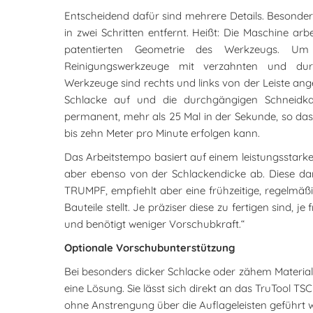
Entscheidend dafür sind mehrere Details. Besonders
in zwei Schritten entfernt. Heißt: Die Maschine ar
patentierten Geometrie des Werkzeugs. Um
Reinigungswerkzeuge mit verzahnten und durc
Werkzeuge sind rechts und links von der Leiste an
Schlacke auf und die durchgängigen Schneidka
permanent, mehr als 25 Mal in der Sekunde, so dass
bis zehn Meter pro Minute erfolgen kann.
Das Arbeitstempo basiert auf einem leistungsstarke
aber ebenso von der Schlackendicke ab. Diese darf
TRUMPF, empfiehlt aber eine frühzeitige, regelmä
Bauteile stellt. Je präziser diese zu fertigen sind
und benötigt weniger Vorschubkraft.“
Optionale Vorschubunterstützung
Bei besonders dicker Schlacke oder zähem Material
eine Lösung. Sie lässt sich direkt an das TruTool 
ohne Anstrengung über die Auflageleisten geführt 