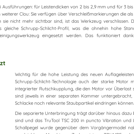
 Ausführungen: für Leistendicken von 2 bis 2,9 mm und für 3 bis 4 
n weiterer Clou: Sie verfügen über Verschleißmarkierungen die al
nn sie nicht mehr sichtbar sind, ist das Werkzeug verschlissen.
gleiche Schrupp-Schlicht-Profil, was die ohnehin hohe Sta
inigungswerkzeug eingesetzt werden. Das funktioniert dan
zt
Wichtig für die hohe Leistung des neuen Auflageleiste
Schrupp-Schlicht-Technologie auch der starke Motor m
integrierter Rutschkupplung, die den Motor vor Überlast s
sind jeweils in einer separaten Kammer untergebracht
Schlacke noch relevante Staubpartikel eindringen können
Die separierte Unterbringung trägt darüber hinaus dazu
sind und das TruTool TSC 200 in puncto Vibration und 
Schallpegel wurde gegenüber dem Vorgängermodel nahez