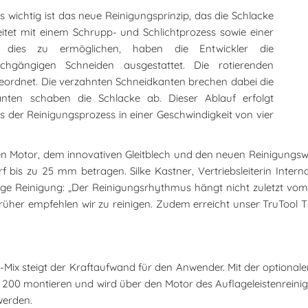
 wichtig ist das neue Reinigungsprinzip, das die Schlacke
beitet mit einem Schrupp- und Schlichtprozess sowie einer
 dies zu ermöglichen, haben die Entwickler die
hgängigen Schneiden ausgestattet. Die rotierenden
geordnet. Die verzahnten Schneidkanten brechen dabei die
nten schaben die Schlacke ab. Dieser Ablauf erfolgt
 der Reinigungsprozess in einer Geschwindigkeit von vier
n Motor, dem innovativen Gleitblech und den neuen Reinigungswe
 bis zu 25 mm betragen. Silke Kastner, Vertriebsleiterin Intern
ßige Reinigung: „Der Reinigungsrhythmus hängt nicht zuletzt vo
, je früher empfehlen wir zu reinigen. Zudem erreicht unser TruT
-Mix steigt der Kraftaufwand für den Anwender. Mit der option
TSC 200 montieren und wird über den Motor des Auflageleistenrei
werden.