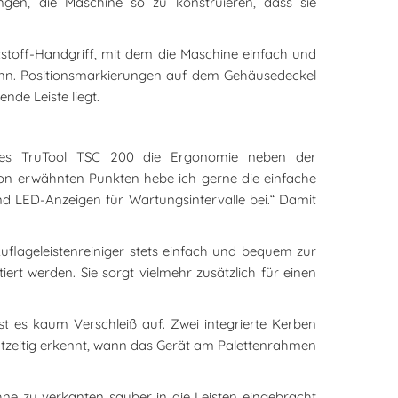
gen, die Maschine so zu konstruieren, dass sie
off-Handgriff, mit dem die Maschine einfach und
ann. Positionsmarkierungen auf dem Gehäusedeckel
nde Leiste liegt.
des TruTool TSC 200 die Ergonomie neben der
schon erwähnten Punkten hebe ich gerne die einfache
und LED-Anzeigen für Wartungsintervalle bei.“ Damit
 Auflageleistenreiniger stets einfach und bequem zur
iert werden. Sie sorgt vielmehr zusätzlich für einen
ist es kaum Verschleiß auf. Zwei integrierte Kerben
htzeitig erkennt, wann das Gerät am Palettenrahmen
ne zu verkanten sauber in die Leisten eingebracht