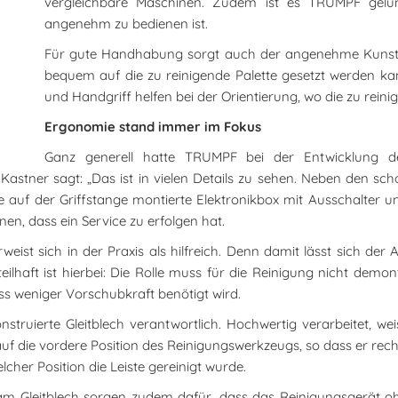
vergleichbare Maschinen. Zudem ist es TRUMPF gelun
angenehm zu bedienen ist.
Für gute Handhabung sorgt auch der angenehme Kunstst
bequem auf die zu reinigende Palette gesetzt werden k
und Handgriff helfen bei der Orientierung, wo die zu reinige
Ergonomie stand immer im Fokus
Ganz generell hatte TRUMPF bei der Entwicklung 
ke Kastner sagt: „Das ist in vielen Details zu sehen. Neben den 
die auf der Griffstange montierte Elektronikbox mit Ausschalter 
en, dass ein Service zu erfolgen hat.
eist sich in der Praxis als hilfreich. Denn damit lässt sich der
lhaft ist hierbei: Die Rolle muss für die Reinigung nicht demont
s weniger Vorschubkraft benötigt wird.
onstruierte Gleitblech verantwortlich. Hochwertig verarbeitet, we
uf die vordere Position des Reinigungswerkzeugs, so dass er rec
cher Position die Leiste gereinigt wurde.
m Gleitblech sorgen zudem dafür, dass das Reinigungsgerät oh