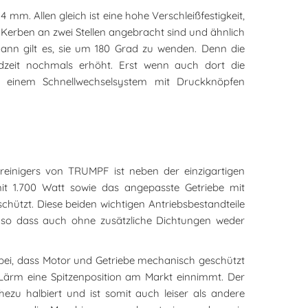
mm. Allen gleich ist eine hohe Verschleißfestigkeit,
s Kerben an zwei Stellen angebracht sind und ähnlich
 Dann gilt es, sie um 180 Grad zu wenden. Denn die
ndzeit nochmals erhöht. Erst wenn auch dort die
k einem Schnellwechselsystem mit Druckknöpfen
nreinigers von TRUMPF ist neben der einzigartigen
it 1.700 Watt sowie das angepasste Getriebe mit
chützt. Diese beiden wichtigen Antriebsbestandteile
, so dass auch ohne zusätzliche Dichtungen weder
.
 bei, dass Motor und Getriebe mechanisch geschützt
Lärm eine Spitzenposition am Markt einnimmt. Der
u halbiert und ist somit auch leiser als andere