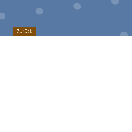
Zurück
Indunorm Bewegungstechnik GmbH
Indunorm Bewegungstechnik GmbH