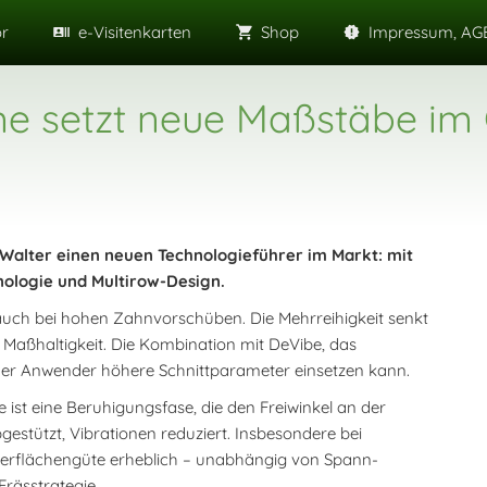
or
e-Visitenkarten
Shop
Impressum, AGB
e setzt neue Maßstäbe im
Walter einen neuen Technologieführer im Markt: mit
nologie und Multirow-Design.
auch bei hohen Zahnvorschüben. Die Mehrreihigkeit senkt
 Maßhaltigkeit. Die Kombination mit DeVibe, das
s der Anwender höhere Schnittparameter einsetzen kann.
st eine Beruhigungsfase, die den Freiwinkel an der
estützt, Vibrationen reduziert. Insbesondere bei
berflächengüte erheblich – unabhängig von Spann-
rässtrategie.