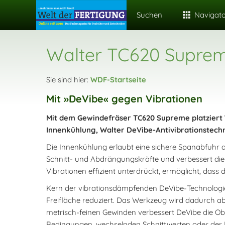
Suchen
Navigat
Walter TC620 Suprem
Sie sind hier:
WDF-Startseite
Mit »DeVibe« gegen Vibrationen
Mit dem Gewindefräser TC620 Supreme platziert 
Innenkühlung, Walter DeVibe-Antivibrationstech
Die Innenkühlung erlaubt eine sichere Spanabfuhr 
Schnitt- und Abdrängungskräfte und verbessert die
Vibrationen effizient unterdrückt, ermöglicht, das
Kern der vibrationsdämpfenden DeVibe-Technologie i
Freifläche reduziert. Das Werkzeug wird dadurch abg
metrisch-feinen Gewinden verbessert DeVibe die O
Bedingungen, wechselnden Schnittwerten oder der F