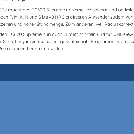
0TJ macht den TC620 Supreme universell einsetzbar und optimiert
uppen P, M, K, N und S bis 48 HRC profitieren Anwender zudem v
szeiten und hoher Standmenge. Zum anderen, weil Radiuskorrektu
en TC620 Supreme nun auch in metrisch-fein und für UNF-Gewind
-Schaft ergänzen das bisherige Glattschaft-Programm. Interessa
 Bedingungen bearbeiten wollen.