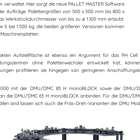
m verwaltet. Hier sorgt die neue PALLET MASTER Software
n der Aufträge. Palettengrößen von 500 x 500 mm bis 800 x
was Werkstückdurchmesser von bis zu ø 1.100 mm erlaubt.
ße S bei 1.500 kg, die beiden größeren Versionen kommen
-Maschinenplatten.
kten Aufstellfläche ist ebenso ein Argument für das PH Cel
eitungszentren ohne Palettenwechsler entwickelt hat, kön
affungen profitieren sie hingegen von geringeren Anschaffung
ell 2000 mit der DMU/DMC 85 H monoBLOCK sowie der DM
udem an die DMU/DMC 65 H monoBLOCK anbinden. Für die DMU/
ällen sind lassen sich auch die Fräs-Dreh-Varianten der DMU Mode