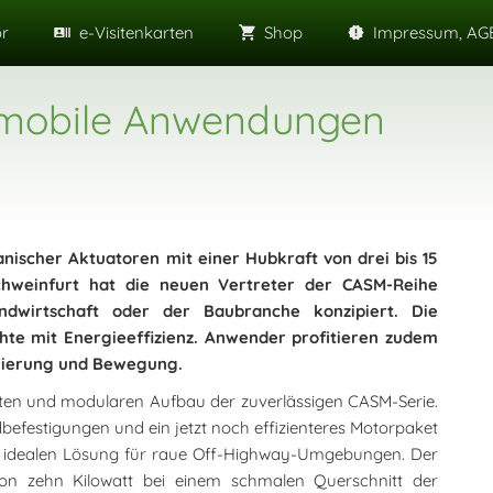
or
e-Visitenkarten
Shop
Impressum, AGB
 mobile Anwendungen
anischer Aktuatoren mit einer Hubkraft von drei bis 15
Schweinfurt hat die neuen Vertreter der CASM-Reihe
dwirtschaft oder der Baubranche konzipiert. Die
te mit Energieeffizienz. Anwender profitieren zudem
onierung und Bewegung.
ten und modularen Aufbau der zuverlässigen CASM-Serie.
befestigungen und ein jetzt noch effizienteres Motorpaket
ur idealen Lösung für raue Off-Highway-Umgebungen. Der
von zehn Kilowatt bei einem schmalen Querschnitt der