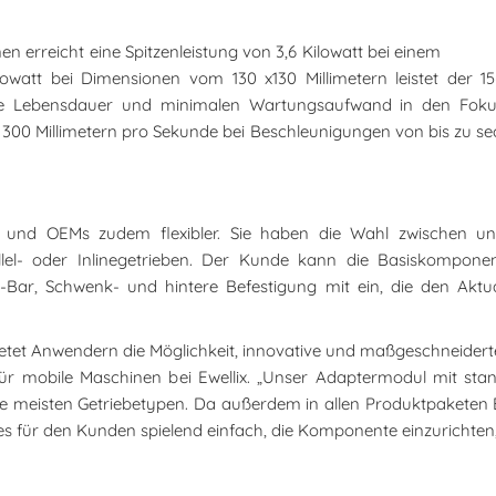
n erreicht eine Spitzenleistung von 3,6 Kilowatt bei einem
lowatt bei Dimensionen vom 130 x130 Millimetern leistet der 
ge Lebensdauer und minimalen Wartungsaufwand in den Fokus
 300 Millimetern pro Sekunde bei Beschleunigungen von bis zu
und OEMs zudem flexibler. Sie haben die Wahl zwischen unte
lel- oder Inlinegetrieben. Der Kunde kann die Basiskompon
T-Bar, Schwenk- und hintere Befestigung mit ein, die den Akt
ietet Anwendern die Möglichkeit, innovative und maßgeschneide
r für mobile Maschinen bei Ewellix. „Unser Adaptermodul mit stand
 die meisten Getriebetypen. Da außerdem in allen Produktpaket
s für den Kunden spielend einfach, die Komponente einzurichten,