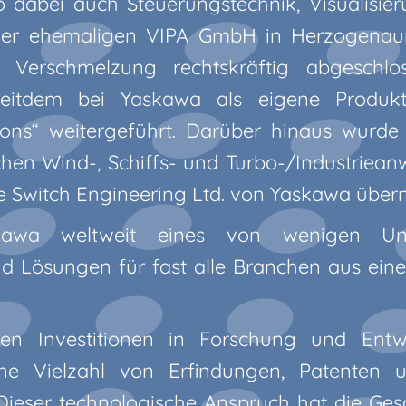
o dabei auch Steuerungstechnik, Visualisi
der ehemaligen VIPA GmbH in Herzogenaur
 Verschmelzung rechtskräftig abgeschlo
seitdem bei Yaskawa als eigene Produkts
ons“ weitergeführt. Darüber hinaus wurde
chen Wind-, Schiffs- und Turbo-/Industriea
 Switch Engineering Ltd. von Yaskawa übe
kawa weltweit eines von wenigen Un
 Lösungen für fast alle Branchen aus ein
hen Investitionen in Forschung und Entw
ne Vielzahl von Erfindungen, Patenten u
Dieser technologische Anspruch hat die Ges