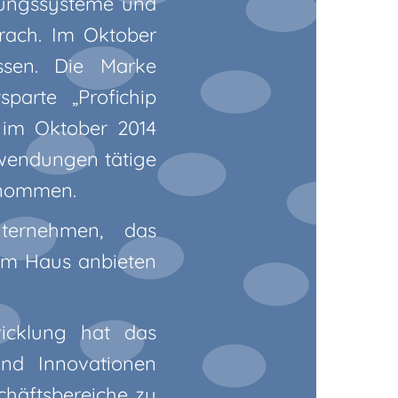
erungssysteme und
ach. Im Oktober
ssen. Die Marke
parte „Profichip
 im Oktober 2014
nwendungen tätige
rnommen.
ternehmen, das
em Haus anbieten
icklung hat das
nd Innovationen
chäftsbereiche zu