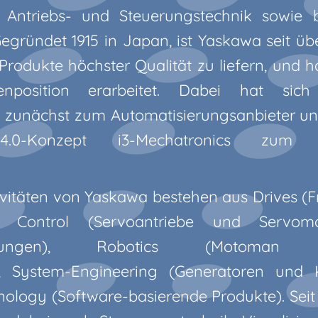
, Antriebs- und Steuerungstechnik sowie
Gegründet 1915 in Japan, ist Yaskawa seit üb
 Produkte höchster Qualität zu liefern, und h
zenposition erarbeitet. Dabei hat s
r zunächst zum Automatisierungsanbieter und
-4.0-Konzept i3-Mechatronics zum L
ivitäten von Yaskawa bestehen aus Drives (
n Control (Servoantriebe und Servomo
uerungen), Robotics (Motoman Indu
, System-Engineering (Generatoren und 
nology (Software-basierende Produkte). Seit