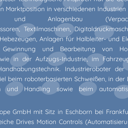
 Marktposition in verschiedenen Industrien 
u und Anlagenbau (Verpackung
oren, Textilmaschinen, Digitaldruckmaschi
ebezeugen, Anlagen für Halbleiter- und Ele
 Gewinnung und Bearbeitung von Holz,
owie in der Aufzugs-Industrie, im Fahrze
andhabungstechnik. Industrieroboter de
iel beim roboterbasierten Schweißen, in der
 und Handling sowie beim automatisi
pe GmbH mit Sitz in Eschborn bei Frankfurt
eiche Drives Motion Controls (Automatisieru