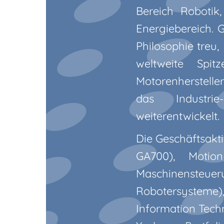
Bereich Robotik
Energiebereich. 
Philosophie treu,
weltweite Spit
Motorenherstelle
das Industrie
weiterentwickelt.
Die Geschäftsakt
GA700), Motio
Maschinenste
Robotersysteme)
Information Tech