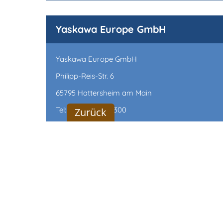
Yaskawa Europe GmbH
Yaskawa Europe GmbH
Philipp-Reis-Str. 6
65795 Hattersheim am Main
Tel: +49 6196 569-300
Zurück
Fax: +49 6196 569-398
E-Mail: marketing.de@yaskawa.eu
www.yaskawa.de