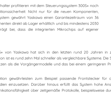
alter profitieren mit dem Steuerungssystem 300S+ noch
titionssicherheit: Nicht nur für die neuen Komponenten,
system gewährt Yaskawa einen Garantiezeitraum von 36
nenten direkt ab Lager erhältlich und bis mindestens 2030
ägt bei, dass die integrierten Mikrochips auf eigener
S+ von Yaskawa hat sich in den letzten rund 20 Jahren in 
rsion ist es rund zehn Mal schneller als vergleichbare Systeme. D
zen als die Vorgängermodelle und das bei einem geringeren Pre
tion gewährleisten zum Beispiel passende Frontstecker für di
edien einzusetzen. Darüber hinaus erfüllt das System hohe An
tionsfähigkeit über zeitgemäße Protokolle, beispielsweise dur