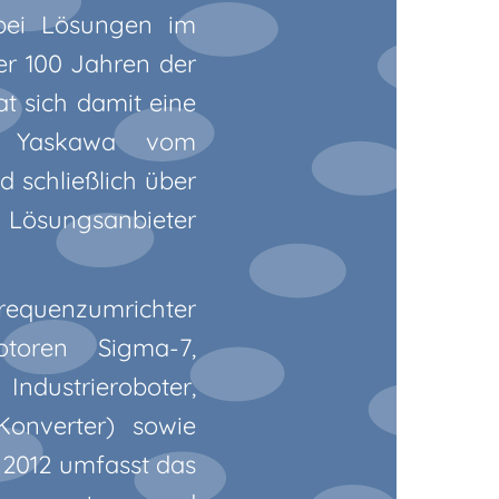
 bei Lösungen im
er 100 Jahren der
at sich damit eine
ich Yaskawa vom
 schließlich über
ösungsanbieter
Frequenzumrichter
toren Sigma-7,
strieroboter,
Konverter) sowie
 2012 umfasst das