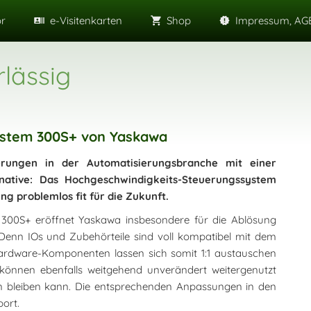
or
e-Visitenkarten
Shop
Impressum, AGB
lässig
ystem 300S+ von Yaskawa
rungen in der Automatisierungsbranche mit einer
native: Das Hochgeschwindigkeits-Steuerungssystem
 problemlos fit für die Zukunft.
300S+ eröffnet Yaskawa insbesondere für die Ablösung
Denn IOs und Zubehörteile sind voll kompatibel mit dem
ardware-Komponenten lassen sich somit 1:1 austauschen
 können ebenfalls weitgehend unverändert weitergenutzt
n bleiben kann. Die entsprechenden Anpassungen in den
ort.