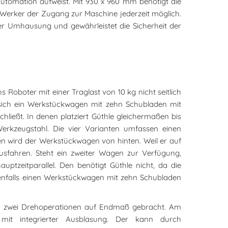
Automation aufweist. Mit 930 x 960 mm benötigt die
n Werker der Zugang zur Maschine jederzeit möglich.
ner Umhausung und gewährleistet die Sicherheit der
 Roboter mit einer Traglast von 10 kg nicht seitlich
 sich ein Werkstückwagen mit zehn Schubladen mit
chließt. In denen platziert Güthle gleichermaßen bis
erkzeugstahl. Die vier Varianten umfassen einen
en wird der Werkstückwagen von hinten. Weil er auf
ausfahren. Steht ein zweiter Wagen zur Verfügung,
ptzeitparallel. Den benötigt Güthle nicht, da die
enfalls einen Werkstückwagen mit zehn Schubladen
h zwei Drehoperationen auf Endmaß gebracht. Am
 mit integrierter Ausblasung. Der kann durch