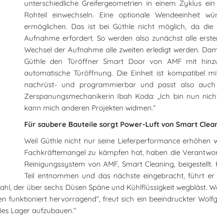
unterschiedliche Greifergeometrien in einem Zyklus ein
Rohteil einwechseln. Eine optionale Wendeeinheit wü
ermöglichen. Das ist bei Güthle nicht möglich, da di
Aufnahme erfordert. So werden also zunächst alle ers
Wechsel der Aufnahme alle zweiten erledigt werden. Dami
Güthle den Türöffner Smart Door von AMF mit hinzu 
automatische Türöffnung. Die Einheit ist kompatibel m
nachrüst- und programmierbar und passt also auch
Zerspanungsmechanikerin Ibah Koda: „Ich bin nun nic
kann mich anderen Projekten widmen.“
Für saubere Bauteile sorgt Power-Luft von Smart Clea
Weil Güthle nicht nur seine Lieferperformance erhöhen 
Fachkräftemangel zu kämpfen hat, haben die Verantwortl
Reinigungssystem von AMF, Smart Cleaning, beigestellt.
Teil entnommen und das nächste eingebracht, führt er d
tstrahl, der über sechs Düsen Späne und Kühlflüssigkeit wegbläst.
 funktioniert hervorragend“, freut sich ein beeindruckter Wolfgan
oßes Lager aufzubauen.“