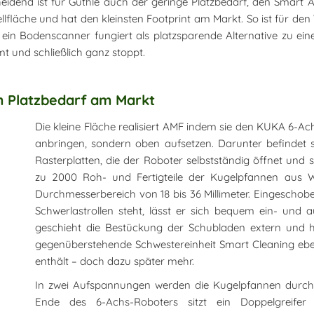
eidend ist für Güthle auch der geringe Platzbedarf, den Smart 
llfläche und hat den kleinsten Footprint am Markt. So ist für de
n ein Bodenscanner fungiert als platzsparende Alternative zu ei
t und schließlich ganz stoppt.
m Platzbedarf am Markt
Die kleine Fläche realisiert AMF indem sie den KUKA 6-Achs
anbringen, sondern oben aufsetzen. Darunter befindet
Rasterplatten, die der Roboter selbstständig öffnet und s
zu 2000 Roh- und Fertigteile der Kugelpfannen aus W
Durchmesserbereich von 18 bis 36 Millimeter. Eingeschob
Schwerlastrollen steht, lässt er sich bequem ein- und 
geschieht die Bestückung der Schubladen extern und hau
gegenüberstehende Schwestereinheit Smart Cleaning eb
enthält – doch dazu später mehr.
In zwei Aufspannungen werden die Kugelpfannen durc
Ende des 6-Achs-Roboters sitzt ein Doppelgreifer