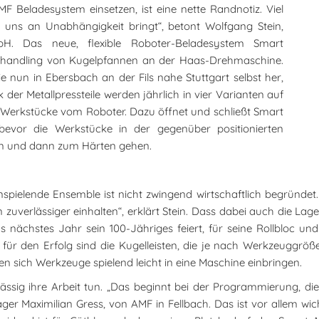
AMF Beladesystem einsetzen, ist eine nette Randnotiz. Viel
 uns an Unabhängigkeit bringt“, betont Wolfgang Stein,
bH. Das neue, flexible Roboter-Beladesystem Smart
khandling von Kugelpfannen an der Haas-Drehmaschine.
sie nun in Ebersbach an der Fils nahe Stuttgart selbst her,
k der Metallpressteile werden jährlich in vier Varianten auf
erkstücke vom Roboter. Dazu öffnet und schließt Smart
evor die Werkstücke in der gegenüber positionierten
en und dann zum Härten gehen.
ielende Ensemble ist nicht zwingend wirtschaftlich begründet.
erlässiger einhalten“, erklärt Stein. Dass dabei auch die Lage
das nächstes Jahr sein 100-Jähriges feiert, für seine Rollbloc 
für den Erfolg sind die Kugelleisten, die je nach Werkzeuggrö
n sich Werkzeuge spielend leicht in eine Maschine einbringen.
lässig ihre Arbeit tun. „Das beginnt bei der Programmierung, d
ager Maximilian Gress, von AMF in Fellbach. Das ist vor allem wi