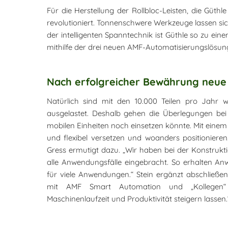
Für die Herstellung der Rollbloc-Leisten, die Güt
revolutioniert. Tonnenschwere Werkzeuge lassen si
der intelligenten Spanntechnik ist Güthle so zu ei
mithilfe der drei neuen AMF-Automatisierungslösunge
Nach erfolgreicher Bewährung neue
Natürlich sind mit den 10.000 Teilen pro Jahr 
ausgelastet. Deshalb gehen die Überlegungen bei G
mobilen Einheiten noch einsetzen könnte. Mit ein
und flexibel versetzen und woanders positioniere
Gress ermutigt dazu. „Wir haben bei der Konstrukt
alle Anwendungsfälle eingebracht. So erhalten Anw
für viele Anwendungen.“ Stein ergänzt abschließe
mit AMF Smart Automation und „Kollegen“ 
Maschinenlaufzeit und Produktivität steigern lassen.