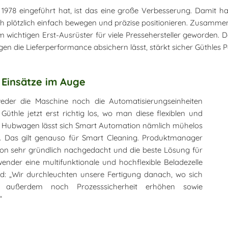
hle 1978 eingeführt hat, ist das eine große Verbesserung. Dami
ch plötzlich einfach bewegen und präzise positionieren. Zusamm
nem wichtigen Erst-Ausrüster für viele Pressehersteller geworden.
n die Lieferperformance absichern lässt, stärkt sicher Güthles P
 Einsätze im Auge
weder die Maschine noch die Automatisierungseinheiten
üthle jetzt erst richtig los, wo man diese flexiblen und
em Hubwagen lässt sich Smart Automation nämlich mühelos
n. Das gilt genauso für Smart Cleaning. Produktmanager
ion sehr gründlich nachgedacht und die beste Lösung für
ender eine multifunktionale und hochflexible Beladezelle
nd: „Wir durchleuchten unsere Fertigung danach, wo sich
außerdem noch Prozesssicherheit erhöhen sowie
“