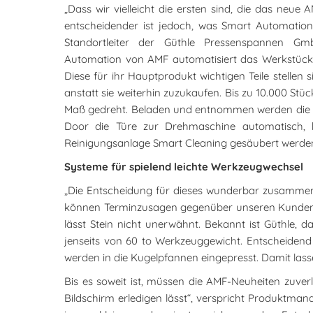
„Dass wir vielleicht die ersten sind, die das neue 
entscheidender ist jedoch, was Smart Automation
Standortleiter der Güthle Pressenspannen Gm
Automation von AMF automatisiert das Werkstüc
Diese für ihr Hauptprodukt wichtigen Teile stellen 
anstatt sie weiterhin zuzukaufen. Bis zu 10.000 Stüc
Maß gedreht. Beladen und entnommen werden die W
Door die Türe zur Drehmaschine automatisch, b
Reinigungsanlage Smart Cleaning gesäubert werd
Systeme für spielend leichte Werkzeugwechsel
„Die Entscheidung für dieses wunderbar zusammensp
können Terminzusagen gegenüber unseren Kunden zuv
lässt Stein nicht unerwähnt. Bekannt ist Güthle, 
jenseits von 60 to Werkzeuggewicht. Entscheidend 
werden in die Kugelpfannen eingepresst. Damit lasse
Bis es soweit ist, müssen die AMF-Neuheiten zuver
Bildschirm erledigen lässt“, verspricht Produktman