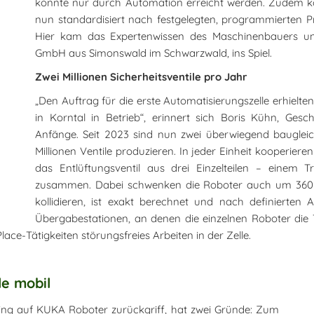
konnte nur durch Automation erreicht werden. Zudem kon
nun standardisiert nach festgelegten, programmierten P
Hier kam das Expertenwissen des Maschinenbauers un
GmbH aus Simonswald im Schwarzwald, ins Spiel.
Zwei Millionen Sicherheitsventile pro Jahr
„Den Auftrag für die erste Automatisierungszelle erhielte
in Korntal in Betrieb“, erinnert sich Boris Kühn, Ge
Anfänge. Seit 2023 sind nun zwei überwiegend baugleic
Millionen Ventile produzieren. In jeder Einheit kooperier
das Entlüftungsventil aus drei Einzelteilen – einem T
zusammen. Dabei schwenken die Roboter auch um 360 G
kollidieren, ist exakt berechnet und nach definierten 
Übergabestationen, an denen die einzelnen Roboter die 
ce-Tätigkeiten störungsfreies Arbeiten in der Zelle.
le mobil
ing auf KUKA Roboter zurückgriff, hat zwei Gründe: Zum