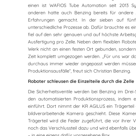
einen ist WAFIOS Tube Automation seit 2013 Sy
anderen hatte auch Benzing bereits für andere
Erfahrungen gemacht. In der sieben auf fünf
unterschiedliche Prozesse ab. Dafür brauchte es e
fiel auf den sehr genauen und auf höchste Arbeits
Ausfertigung pro Zelle. Neben dem flexiblen Robote
Werk nicht an einen festen Ort gebunden, sondern 
Zeit komplett umgezogen werden. „Für uns war das
durchaus immer wieder angepasst werden müssen
Produktionsausfälle“, freut sich Christian Benzing.
Roboter schleusen die Einzelteile durch die Zelle
Die Sicherheitsventile werden bei Benzing im Drei-S
den automatisierten Produktionsprozess, indem er
einführt. Dort nimmt der KR AGILUS ein Trägerteil 
bildverarbeitende Kamera geschieht. Diese Kamer
Trägerteil wird die Feder zugeführt, die vor ihre
noch das Verschlussteil dazu und wird ebenfalls überp
– in eine eigens dafür vorgesehene Box.