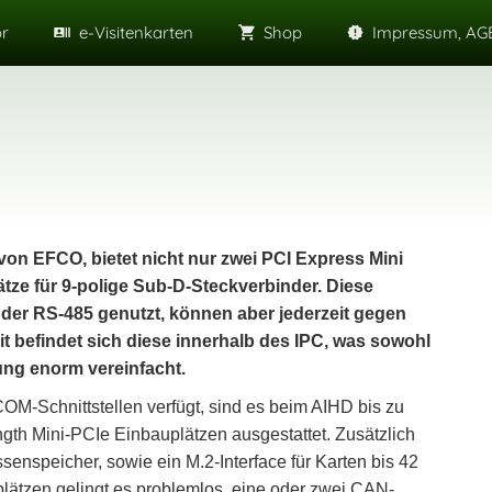
or
e-Visitenkarten
Shop
Impressum, AGB
 von EFCO, bietet nicht nur zwei PCI Express Mini
tze für 9-polige Sub-D-Steckverbinder. Diese
der RS-485 genutzt, können aber jederzeit gegen
 befindet sich diese innerhalb des IPC, was sowohl
ung enorm vereinfacht.
-Schnittstellen verfügt, sind es beim AIHD bis zu
ength Mini-PCIe Einbauplätzen ausgestattet. Zusätzlich
enspeicher, sowie ein M.2-Interface für Karten bis 42
lätzen gelingt es problemlos, eine oder zwei CAN-