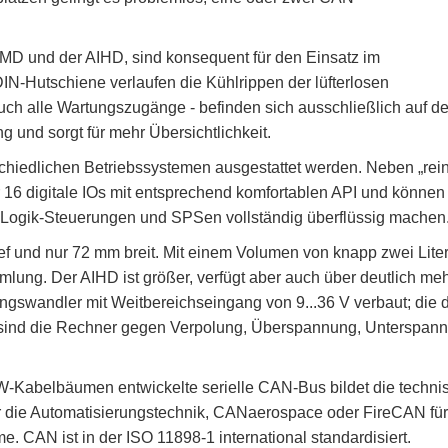
D und der AIHD, sind konsequent für den Einsatz im
DIN-Hutschiene verlaufen die Kühlrippen der lüfterlosen
uch alle Wartungszugänge - befinden sich ausschließlich auf der
g und sorgt für mehr Übersichtlichkeit.
schiedlichen Betriebssystemen ausgestattet werden. Neben „r
16 digitale IOs mit entsprechend komfortablen API und können d
e Logik-Steuerungen und SPSen vollständig überflüssig machen
f und nur 72 mm breit. Mit einem Volumen von knapp zwei Lit
lung. Der AIHD ist größer, verfügt aber auch über deutlich mehr
ngswandler mit Weitbereichseingang von 9...36 V verbaut; die 
sind die Rechner gegen Verpolung, Überspannung, Unterspann
-Kabelbäumen entwickelte serielle CAN-Bus bildet die techni
 die Automatisierungstechnik, CANaerospace oder FireCAN für
CAN ist in der ISO 11898-1 international standardisiert.