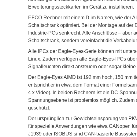
Erweiterungssteckkarten im Gerät zu installieren.
EFCO-Rechner mit einem D im Namen, wie der AIM
Schaltschrank optimiert. Bei der Montage auf der 
Industrie-PCs senkrecht. Alle Anschlüsse – aber a
Schaltschrank, sondern vereinfacht die Verkabelun
Alle IPCs der Eagle-Eyes-Serie können mit unter
Linux. Zudem verfügen alle Eagle-Eyes-IPCs über 
Signalleuchten direkt ansteuern oder sogar klein
Der Eagle-Eyes AIMD ist 192 mm hoch, 150 mm tie
entspricht er in etwa dem Format einer Formelsamm
4 x Video). In beiden Rechnern ist ein DC-Spannu
Spannungsebene ist problemlos möglich. Zudem 
geschützt.
Der ursprünglich zur Gewichtseinsparung von PKW
für spezielle Anwendungen wie etwa CANopen für
J1939 oder ISOBUS sind CAN-basierte Bussysteme. 