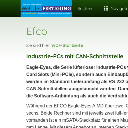
Suchen
Navigat
Efco
Sie sind hier:
WDF-Startseite
Industrie-PCs mit CAN-Schnittstelle
Eagle-Eyes, die Serie lüfterloser Industrie-PCs
Card Slots (Mini-PCIe), sondern auch Einbauplä
werden im Standard-Lieferumfang als RS-232 o
CAN-Schnittstellen ausgetauscht werden. Damit
die Software-Anbindung als auch die Verdraht
Während der EFCO Eagle-Eyes AIMD über zwei COM
sechs. Beide Rechner sind mit jeweils zwei full-l
vorhanden ist ein mSATA-Steckplatz für einen Mass
mm Länge. Mit diesem Angebot an internen Steckp