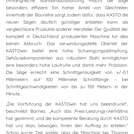
umfangreiche Standardausstattung macht die Säge
besonders effizient. Ein hoher Anteil von Gleichteilen
innerhalb der Baureihe sorgt zudem dafür, dass KASTO die
neuen Sägen deutlich günstiger anbieten kann als
vergleichbare Produkte anderer Hersteller. Der Qualität der
komplett in Deutschland produzierten Maschine tut dies
keinen Abbruch: Das verwindungssteife Oberteil der
KASTOwin bietet eine hohe Schwingungsdämpfung,
Gehäusekomponenten aus robustem Stahl ermöglichen
eine besonders hohe Laufruhe und damit mehr Präzision.
Die Säge erreicht eine Schnittgenauigkeit von +/-0,1
Millimetern auf 100 Millimeter Schnittlänge – bei
Schnittgeschwindigkeiten von bis zu 150 Metern in der
Minute.
„Die Vorführung der KASTOwin hat uns beeindruckt“,
beschreibt Barnes. „Auch das Preis-Leistungs-Verhältnis
hat gestimmt, und die kompetente Beratung durch KASTO
hat uns dazu bewogen, ihnen den Auftrag zu erteilen.“
Schon kurze Zeit später ging die Maschine bei Thomas