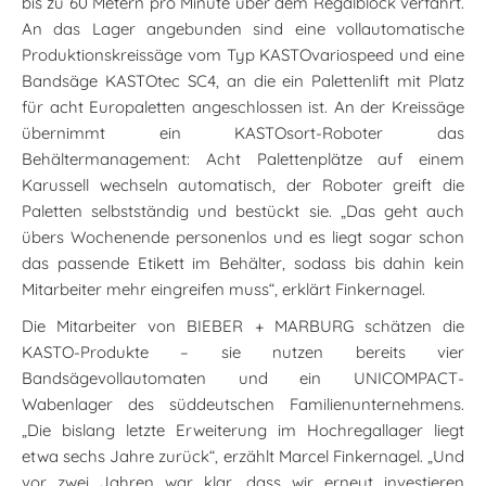
bis zu 60 Metern pro Minute über dem Regalblock verfährt.
An das Lager angebunden sind eine vollautomatische
Produktionskreissäge vom Typ KASTOvariospeed und eine
Bandsäge KASTOtec SC4, an die ein Palettenlift mit Platz
für acht Europaletten angeschlossen ist. An der Kreissäge
übernimmt ein KASTOsort-Roboter das
Behältermanagement: Acht Palettenplätze auf einem
Karussell wechseln automatisch, der Roboter greift die
Paletten selbstständig und bestückt sie. „Das geht auch
übers Wochenende personenlos und es liegt sogar schon
das passende Etikett im Behälter, sodass bis dahin kein
Mitarbeiter mehr eingreifen muss“, erklärt Finkernagel.
Die Mitarbeiter von BIEBER + MARBURG schätzen die
KASTO-Produkte – sie nutzen bereits vier
Bandsägevollautomaten und ein UNICOMPACT-
Wabenlager des süddeutschen Familienunternehmens.
„Die bislang letzte Erweiterung im Hochregallager liegt
etwa sechs Jahre zurück“, erzählt Marcel Finkernagel. „Und
vor zwei Jahren war klar, dass wir erneut investieren