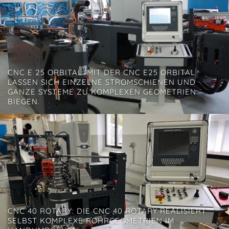
CNC E 25 ORBITAL: MIT DER CNC E25 ORBITAL
LASSEN SICH EINZELNE STROMSCHIENEN UND
GANZE SYSTEME ZU KOMPLEXEN GEOMETRIEN
BIEGEN.
CNC 40 ROTARY: DIE CNC 40 ROTARY REALISIERT
SELBST KOMPLEXE ROHRGEOMETRIEN IM