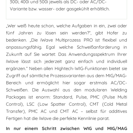
300i, 400i und 500i jeweils als DC- oder AC/DC-
Variante bzw. wasser- oder gasgekühlt erhältlich.
„Wer weiß heute schon, welche Aufgaben in ein, zwei oder
fünf Jahren zu lösen sein werden?“, gibt Hofer zu
bedenken. „Die iWave Multiprozess PRO ist flexibel und
anpassungsfähig. Egal welche Schweißanforderung in
Zukunft auf Sie wartet: Das Anwendungsspektrum Ihrer
iWave lässt sich jederzeit ganz einfach und individuell
ergänzen.“ Neben allen Hightech-WIG-Funktionen bietet sie
Zugriff auf sämtliche Prozessvarianten aus dem MIG/MAG-
Bereich und ermöglicht hier sogar erstmals AC/DC-
Schweißen. Die Auswahl aus den modularen Welding
Packages ist enorm: Standard, Pulse, PMC (Pulse Multi
Control), LSC (Low Spatter Control), CMT (Cold Metal
Transfer), PMC AC und CMT AC – selbst für additives
Fertigen hat die iWave die perfekte Kennlinie parat.
In nur einem Schritt zwischen WIG und MIG/MAG