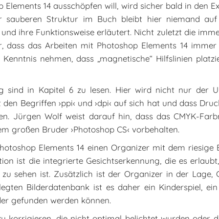
 Elements 14 ausschöpfen will, wird sicher bald in den Ex
er sauberen Struktur im Buch bleibt hier niemand auf
d ihre Funktionsweise erläutert. Nicht zuletzt die imme
r, dass das Arbeiten mit Photoshop Elements 14 immer
enntnis nehmen, dass „magnetische“ Hilfslinien platz
g sind in Kapitel 6 zu lesen. Hier wird nicht nur der U
it den Begriffen ›ppi‹ und ›dpi‹ auf sich hat und dass D
n. Jürgen Wolf weist darauf hin, dass das CMYK-Farbm
dem großen Bruder ›Photoshop CS‹ vorbehalten.
Photoshop Elements 14 einen Organizer mit dem riesige 
n ist die integrierte Gesichtserkennung, die es erlaubt, 
 zu sehen ist. Zusätzlich ist der Organizer in der Lage
egten Bilderdatenbank ist es daher ein Kinderspiel, ei
ilder gefunden werden können.
zu korrigieren, die nicht optimal belichtet wurden oder 