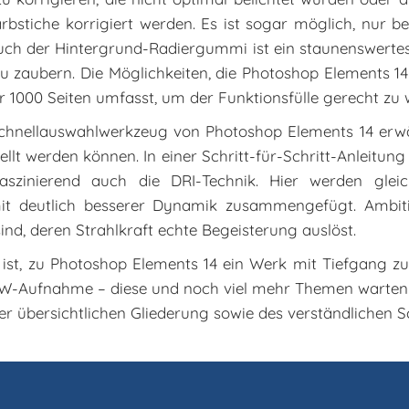
rbstiche korrigiert werden. Es ist sogar möglich, nur be
 Auch der Hintergrund-Radiergummi ist ein staunenswerte
u zaubern. Die Möglichkeiten, die Photoshop Elements 14 b
1000 Seiten umfasst, um der Funktionsfülle gerecht zu 
Schnellauswahlwerkzeug von Photoshop Elements 14 erwähn
llt werden können. In einer Schritt-für-Schritt-Anleitu
faszinierend auch die DRI-Technik. Hier werden gleic
mit deutlich besserer Dynamik zusammengefügt. Ambitio
nd, deren Strahlkraft echte Begeisterung auslöst.
 ist, zu Photoshop Elements 14 ein Werk mit Tiefgang zu
AW-Aufnahme – diese und noch viel mehr Themen warten
er übersichtlichen Gliederung sowie des verständlichen Sc