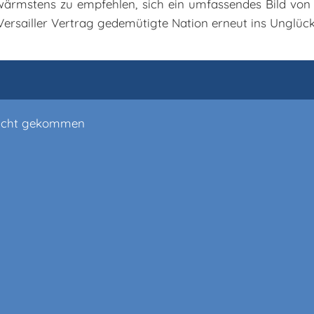
 wärmstens zu empfehlen, sich ein umfassendes Bild v
rsailler Vertrag gedemütigte Nation erneut ins Unglück
 Macht gekommen