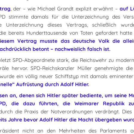
rtrag
, der – wie Michael Grandt explizit erwähnt –
auf L
SPD stimmte damals für die Unterzeichnung des Vers
 Unterzeichnung dieses Vertrags, schließlich wu
die bereits Hunderttausende von Toten gefordert hatte
iesem Vertrag musste das deutsche Volk die allei
chdrücklich betont – nachweislich falsch ist.
uletzt SPD-Abgeordnete stark, die Reichswehr zu moderni
äle hervor. SPD-Reichskanzler Müller genehmigte die i
urde ein völlig neuer Schiffstyp mit damals eminenter
elle“ Aufrüstung durch Adolf Hitler.
usen an, denen sich Hitler später bediente, um seine M
PD, die dazu führten, die Weimarer Republik zu 
urch die Praxis der Notverordnungen verdrängt. Dies 
ts Jahre bevor Adolf Hitler die Macht übergeben wurde
räsident nicht an den Mehrheiten des Parlaments ori