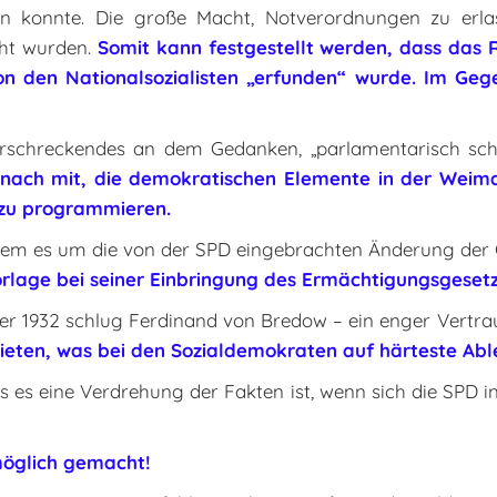
hen konnte. Die große Macht, Notverordnungen zu erl
cht wurden.
Somit kann festgestellt werden, dass das 
 den Nationalsozialisten „erfunden“ wurde. Im Gegent
Erschreckendes an dem Gedanken, „parlamentarisch schw
nach mit, die demokratischen Elemente in der Weima
 zu programmieren.
in dem es um die von der SPD eingebrachten Änderung de
Vorlage bei seiner Einbringung des Ermächtigungsgesetz
1932 schlug Ferdinand von Bredow – ein enger Vertrau
ieten, was bei den Sozialdemokraten auf härteste Abl
s es eine Verdrehung der Fakten ist, wenn sich die SPD in
 möglich gemacht!