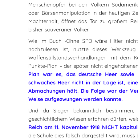
Menschenopfer bei den Völkern Südamerika
oder Börsenmanipulation in der heutigen Zei
Machterhalt, öffnet das Tor zu großem Rei
bisher souveräner Völker.
Wie im Buch ›Ohne SPD wäre Hitler nich
nachzulesen ist, nutzte dieses Werkze
Waffenstillstandsverhandlungen mit dem K
Punkte-Plan – der später nicht eingehaltenen
Plan war es, das deutsche Heer sowie
schwaches Heer nicht in der Lage ist, ein
Abmachungen hält. Die Folge war der Vert
Weise aufgezwungen werden konnte.
Und da Sieger bekanntlich bestimmen,
geschichtlichem Wissen erfahren dürfen, weist
Reich am 11. November 1918 NICHT kapituli
die Schule dies falsch dargestellt wird, muss 