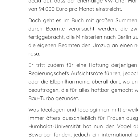
deckt auf, dass der ehemalige VW-Chef Mart
von 94.000 Euro pro Monat einstreicht.
Doch geht es im Buch mit großen Summen mu
durch Beamte verursacht werden, die zw
fertiggebracht, alle Ministerien nach Berlin
die eigenen Beamten den Umzug an einen neu
rasa.
Er tritt zudem für eine Haftung derjenigen 
Regierungschefs Aufsichtsräte führen, jedoc
oder die Elbphilharmonie, überall dort, wo u
beauftragen, die für alles haftbar gemacht 
Bau-Turbo gezündet.
Was Ideologen und Ideologinnen mittlerweil
immer öfters ausschließlich für Frauen aus
Humboldt-Universität hat nun den Vogel ab
Bewerber fanden, jedoch ein international 