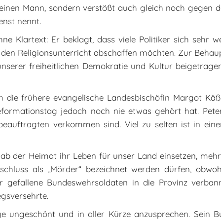
ur einen Mann, sondern verstößt auch gleich noch gegen 
enst nennt.
e Klartext: Er beklagt, dass viele Politiker sich sehr 
ie den Religionsunterricht abschaffen möchten. Zur Behau
 unserer freiheitlichen Demokratie und Kultur beigetrage
 die frühere evangelische Landesbischöfin Margot Käß
formationstag jedoch noch nie etwas gehört hat. Peter
sbeauftragten verkommen sind. Viel zu selten ist in ein
ernab der Heimat ihr Leben für unser Land einsetzen, meh
eschluss als „Mörder“ bezeichnet werden dürfen, obwo
 gefallene Bundeswehrsoldaten in die Provinz verban
egsversehrte.
ge ungeschönt und in aller Kürze anzusprechen. Sein Bu