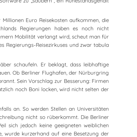
Software zu „säubern“, ein Ruhestandsgehalt
 Millionen Euro Reisekosten aufkommen, die
chlands Regierungen haben es noch nicht
hmern Mobilität verlangt wird, scheut man für
es Regierungs-Reisezirkuses und zwar tabula
äber schaufeln. Er beklagt, dass leibhaftige
auen. Ob Berliner Flughafen, der Nürburgring
rbrannt. Sein Vorschlag zur Besserung: Firmen
lich noch Boni locken, wird nicht selten der
alls an. So werden Stellen an Universitäten
chreibung nicht so rüberkommt. Die Berliner
il sich jedoch keine geeigneten weiblichen
te, wurde kurzerhand auf eine Besetzung der