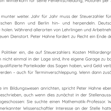
in Winterkorn für seine Fehlentscheidung, Motoren per 
nter weiter. Jahr für Jahr muss der Steuerzahler für
ischen Bonn und Berlin hin- und herpendeln. Deuts
 zu holen. Während allerorten von Lehrlingen und Arbeitne
en Dienstort. Peter Hahne fordert zu Recht ein Ende d
Politiker ein, die auf Steuerzahlers Kosten Milliardengr
h nicht einmal in der Lage sind, ihre eigene Garage zu b
nqualifizierte Parteikader das Sagen haben, wird Geld ve
werden – auch für Terminverschleppung. Wenn dann zusätz
e im Bildungswesen anrichten, spricht Peter Hahne ebenf
geschrieben, auch wenn dies zunächst in der Stellenauss
geschossen: Sie suchte einen Mathematik-Professor. We
anerkannter Wissenschaftler Interesse an der Stelle hat