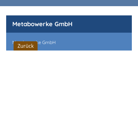
Metabowerke GmbH
Metabowerke GmbH
Zurück
Metabo-Allee 1
72622 Nürtingen
Tel.: +49 (7022) 72-0
Fax: +49 (7022) 72 25 95
E-Mail: metabo@metabo.de
www.metabo.de
Zur Homepage