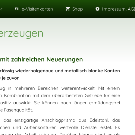
or
e-Visitenkarten
Shop
Impressum, AGB
erzeugen
mit zahlreichen Neuerungen
rlässig wiederholgenaue und metallisch blanke Kanten
 je zuvor.
g in mehreren Bereichen weiterentwickelt. Mit einem
in Kombination mit dem überarbeiteten Getriebe für eine
ositiv auswirkt: Sie können noch länger ermüdungsfrei
e Fasenqualität.
 das einzigartige Anschlagprisma aus Edelstahl, das
hen und Außenkonturen wertvolle Dienste leistet. Es
uerung der Arbeitsrichtung. Darüber hinaus dient es als