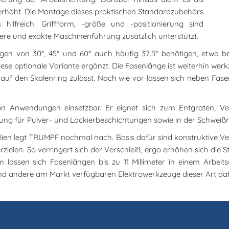
 erhöht. Die Montage dieses praktischen Standardzubehörs
hilfreich: Griffform, -größe und -positionierung sind
re und exakte Maschinenführung zusätzlich unterstützt.
gen von 30°, 45° und 60° auch häufig 37.5° benötigen, etwa 
 optionale Variante ergänzt. Die Fasenlänge ist weiterhin werkze
auf den Skalenring zulässt. Nach wie vor lassen sich neben F
 von Anwendungen einsetzbar. Er eignet sich zum Entgraten, 
eitung für Pulver- und Lackierbeschichtungen sowie in der Schwei
ien legt TRUMPF nochmal nach. Basis dafür sind konstruktive Ve
ielen. So verringert sich der Verschleiß, ergo erhöhen sich die St
hm lassen sich Fasenlängen bis zu 11 Millimeter in einem Arbei
end andere am Markt verfügbaren Elektrowerkzeuge dieser Art daf