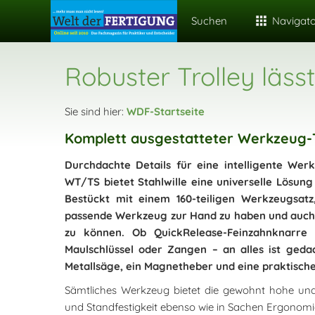
Suchen
Navigat
Robuster Trolley läss
Sie sind hier:
WDF-Startseite
Komplett ausgestatteter Werkzeug-
Durchdachte Details für eine intelligente We
WT/TS bietet Stahlwille eine universelle Lösung
Bestückt mit einem 160-teiligen Werkzeugsatz
passende Werkzeug zur Hand zu haben und auch 
zu können. Ob QuickRelease-Feinzahnknarre 
Maulschlüssel oder Zangen – an alles ist ged
Metallsäge, ein Magnetheber und eine praktisch
Sämtliches Werkzeug bietet die gewohnt hohe und 
und Standfestigkeit ebenso wie in Sachen Ergonomie