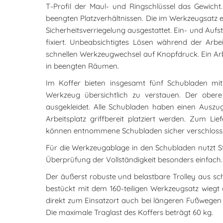
T-Profil der Maul- und Ringschlüssel das Gewicht.
beengten Platzverhältnissen. Die im Werkzeugsatz e
Sicherheitsverriegelung ausgestattet. Ein- und Au
fixiert. Unbeabsichtigtes Lösen während der Arbei
schnellen Werkzeugwechsel auf Knopfdruck. Ein Arbe
in beengten Räumen.
Im Koffer bieten insgesamt fünf Schubladen mi
Werkzeug übersichtlich zu verstauen. Der ober
ausgekleidet. Alle Schubladen haben einen Aus
Arbeitsplatz griffbereit platziert werden. Zum 
können entnommene Schubladen sicher verschlosse
Für die Werkzeugablage in den Schubladen nutzt Sta
Überprüfung der Vollständigkeit besonders einfach.
Der äußerst robuste und belastbare Trolley aus sch
bestückt mit dem 160-teiligen Werkzeugsatz wiegt 
direkt zum Einsatzort auch bei längeren Fußwegen 
Die maximale Traglast des Koffers beträgt 60 kg.