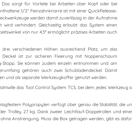
 Das sorgt für Vorteile bei Arbeiten über Kopf oder bei
nthaltene 1/2" Feinzahnknarre ist mit einer QuickRelease-
fsteckwerkzeuge werden damit zuverlässig in der Aufnahme
t wird verhindert. Gleichzeitig erlaubt das System einen
itswinkel von nur 4,5° ermöglicht präzises Arbeiten auch
t drei verschiedenen Höhen ausreichend Platz, um das
e Deckel ist zur sicheren Fixierung mit Noppenschaum
zug-Stopp. Sie können zudem einzeln entnommen und am
Lieferumfang gehören auch zwei Schubladendeckel. Damit
n und als separate Werkzeugkoffer genutzt werden.
hlwille das Tool Control System TCS, bei dem jedes Werkzeug se
lagfestem Polypropylen verfügt über genau die Stabilität, die u
der Trolley 27 kg. Dank zweier Leichtlauf-Doppelrollen und eine
ohne Anstrengung. Muss die Box getragen werden, gibt es dafür 