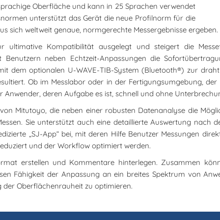
rsprachige Oberfläche und kann in 25 Sprachen verwendet
ormen unterstützt das Gerät die neue Profilnorm für die
us sich weltweit genaue, normgerechte Messergebnisse ergeben.
 ultimative Kompatibilität ausgelegt und steigert die Messeff
t Benutzern neben Echtzeit-Anpassungen die Sofortübertra
 mit dem optionalen U-WAVE-TIB-System (Bluetooth®) zur draht
resultiert. Ob im Messlabor oder in der Fertigungsumgebung, der 
für Anwender, deren Aufgabe es ist, schnell und ohne Unterbrech
von Mitutoyo, die neben einer robusten Datenanalyse die Möglic
m Messen. Sie unterstützt auch eine detaillierte Auswertung nach
ie dedizierte „SJ-App“ bei, mit deren Hilfe Benutzer Messungen d
eduziert und der Workflow optimiert werden.
Format erstellen und Kommentare hinterlegen. Zusammen könne
sen Fähigkeit der Anpassung an ein breites Spektrum von Anwe
g der Oberflächenrauheit zu optimieren.