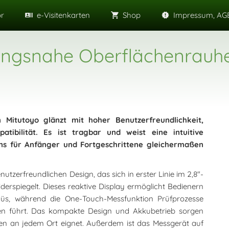
or
e-Visitenkarten
Shop
Impressum, AGB
igungsnahe Oberflächenrau
 Mitutoyo glänzt mit hoher Benutzerfreundlichkeit,
patibilität. Es ist tragbar und weist eine intuitive
ens für Anfänger und Fortgeschrittene gleichermaßen
utzerfreundlichen Design, das sich in erster Linie im 2,8"-
erspiegelt. Dieses reaktive Display ermöglicht Bedienern
üs, während die One-Touch-Messfunktion Prüfprozesse
sen führt. Das kompakte Design und Akkubetrieb sorgen
en an jedem Ort eignet. Außerdem ist das Messgerät auf