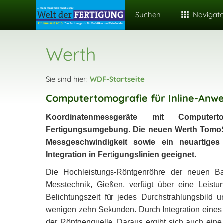
Suchen
Navigat
Werth
Sie sind hier:
WDF-Startseite
Computertomografie für Inline-An
Koordinatenmessgeräte mit Compute
Fertigungsumgebung. Die neuen Werth TomoSc
Messgeschwindigkeit sowie ein neuartige
Integration in Fertigungslinien geeignet.
Die Hochleistungs-Röntgenrö
hre der neuen B
Messtechnik, Gieß
en,
verfügt ü
ber eine Leist
Belichtungszeit fü
r jedes Durchstrahlungsbild 
wenigen zehn Sekunden. Durch Integration eines
der Rö
ntgenquelle. Daraus ergibt sich auch
eine