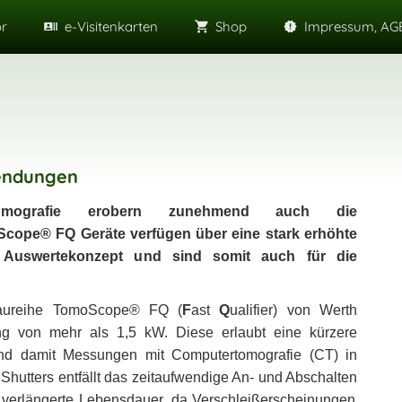
or
e-Visitenkarten
Shop
Impressum, AGB
wendungen
rtomografie erobern zunehmend auch die
ope® FQ Geräte verfügen über eine stark erhöhte
s Auswertekonzept und sind somit auch für die
aureihe TomoScope
®
FQ (
F
ast
Q
ualifier)
von Werth
ung von mehr als 1,5 kW. Diese erlaubt
eine kürzere
und damit Messungen mit Computertomografie (CT) in
 Shutte
rs entfä
llt das zeitaufwendige An- und Abschalten
 verlängerte Lebensdauer, da Verschleiß
erscheinungen