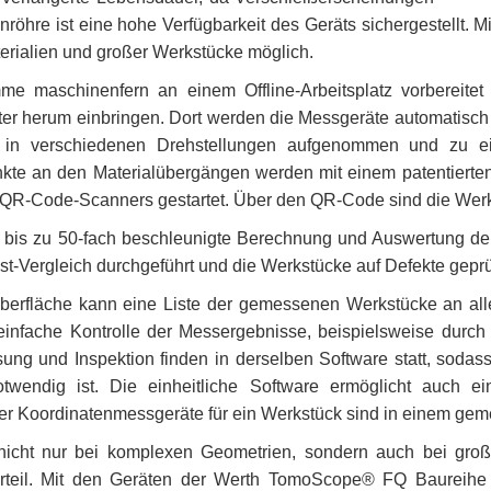
enrö
hre
ist eine hohe Verfügbarkeit des Gerä
ts sichergestellt.
erialien und
groß
er
Werkstü
cke
mö
glich.
e maschinenfern an einem Offline-Arbeitsplatz vorbereitet
ter herum einbringen. Dort werden die Messgeräte automatisc
s in verschiedenen Drehstellungen aufgenommen und zu ei
te an den Materialübergängen werden mit einem patentierten
 QR-Code-Scanners gestartet. Über den QR-Code sind die Werkst
 bis zu 50-fach beschleunigte Berechnung und Auswertung d
-Ist-Vergleich durchgeführt und die Werkstücke auf Defekte geprü
berfläche kann eine Liste der gemessenen Werkstücke an all
infache Kontrolle der Messergebnisse, beispielsweise durch d
sung und Inspektion finden in derselben Software statt, soda
otwendig ist. Die einheitliche Software ermöglicht auch e
r Koordinatenmessgeräte für ein Werkstück sind in einem gem
nicht nur bei komplexen Geometrien, sondern auch bei gr
teil.
M
it
den Gerä
ten der Werth TomoScope
®
FQ Baureih