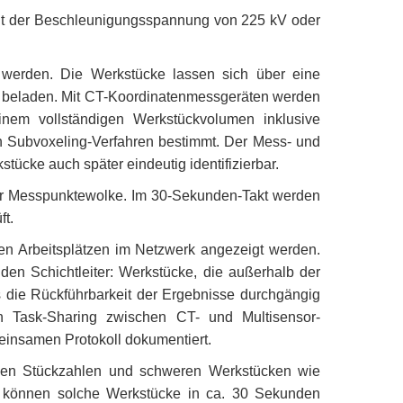
 Mit der Beschleunigungsspannung von 225 kV oder
 werden. Die Werkstücke lassen sich über eine
h beladen. Mit CT-Koordinatenmessgeräten werden
nem vollständigen Werkstückvolumen inklusive
 Subvoxeling-Verfahren bestimmt. Der Mess- und
ücke auch später eindeutig identifizierbar.
er Messpunktewolke. Im 30-Sekunden-Takt werden
ft.
en Arbeitsplätzen im Netzwerk angezeigt werden.
en Schichtleiter: Werkstücke, die außerhalb der
ss die Rückführbarkeit der Ergebnisse durchgängig
in Task-Sharing zwischen CT- und Multisensor-
einsamen Protokoll dokumentiert.
oßen Stückzahlen und schweren Werkstücken wie
e
kö
nnen so
lche Werkstü
cke in ca. 30 Sekunden