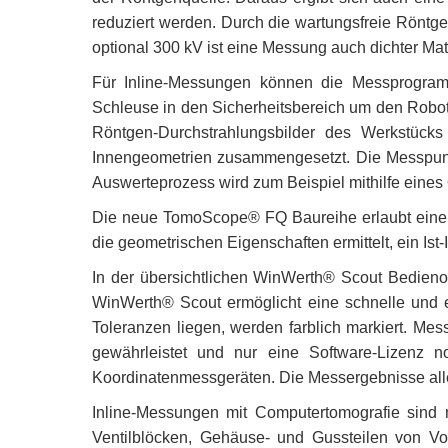
reduziert werden.
Durch die wartungsfreie Röntg
optional 300 kV ist eine Messung auch dichter Mat
Für Inline-Messungen können die Messprogramm
Schleuse in den Sicherheitsbereich um den Robo
Röntgen-Durchstrahlungsbilder des Werkstück
Innengeometrien zusammengesetzt. Die Messpunk
Auswerteprozess wird zum Beispiel mithilfe eines
Die neue TomoScope
®
FQ Baureihe erlaubt eine
die geometrischen Eigenschaften ermittelt, ein Ist
In der übersichtlichen WinWerth® Scout Bedieno
WinWerth® Scout ermöglicht eine schnelle und e
Toleranzen liegen, werden farblich markiert. Mes
gewährleistet und nur eine Software-Lizenz n
Koordinatenmessgeräten. Die Messergebnisse alle
Inline-Messungen mit Computertomografie
sind 
Ventilblöcken, Gehä
use- und Gussteilen von Vor