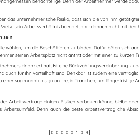
unangemessen benachteilige. Denn der Arbeitnehmer werde dadur
ber das unternehmerische Risiko, dass sich die von ihm getätig
er Weise sein Arbeitsverhältnis beendet, darf danach nicht mit d
m sein
e wählen, um die Beschäftigten zu binden. Dafür böten sich au
mer seinen Arbeitsplatz nicht antritt oder mit einer zu kurzen Fr
ehmers finanziert hat, ist eine Rückzahlungsvereinbarung zu d
 auch für ihn vorteilhaft sind. Denkbar ist zudem eine vertraglic
o einer sogenannten sign on fee, in Tranchen, um längerfristige An
 Arbeitsverträge einigen Risiken vorbauen könne, bleibe aber z
ves Arbeitsumfeld. Denn auch die beste arbeitsvertragliche Absi