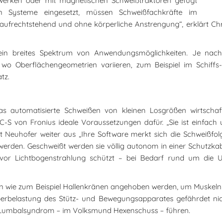
erken oder mit magnetischen Schweißtraktoren gefügt
n Systeme eingesetzt, müssen Schweißfachkräfte im
aufrechtstehend und ohne körperliche Anstrengung“, erklärt Ch
ein breites Spektrum von Anwendungsmöglichkeiten. Je nac
o Oberflächengeometrien variieren, zum Beispiel im Schiffs-
tz.
s automatisierte Schweißen von kleinen Losgrößen wirtschaft
WC-S von Fronius ideale Voraussetzungen dafür. „Sie ist einfac
rt Neuhofer weiter aus „Ihre Software merkt sich die Schweißfol
t werden. Geschweißt werden sie völlig autonom in einer Schutz
 vor Lichtbogenstrahlung schützt – bei Bedarf rund um die
fen wie zum Beispiel Hallenkränen angehoben werden, um Muskeln
erbelastung des Stütz- und Bewegungsapparates gefährdet nich
em Lumbalsyndrom – im Volksmund Hexenschuss – führen.