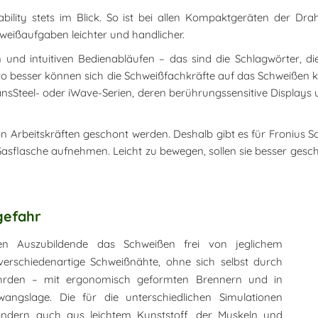
bility stets im Blick. So ist bei allen Kompaktgeräten der Dr
hweißaufgaben leichter und handlicher.
on und intuitiven Bedienabläufen – das sind die Schlagwörter, 
sto besser können sich die Schweißfachkräfte auf das Schweißen ko
ansSteel- oder iWave-Serien, deren berührungssensitive Displays u
n Arbeitskräften geschont werden. Deshalb gibt es für Froniu
Gasflasche aufnehmen. Leicht zu bewegen, sollen sie besser gesc
gefahr
en Auszubildende das Schweißen frei von jeglichem
 verschiedenartige Schweißnähte, ohne sich selbst durch
ährden – mit ergonomisch geformten Brennern und in
angslage. Die für die unterschiedlichen Simulationen
sondern auch aus leichtem Kunststoff, der Muskeln und