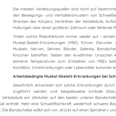
Die meisten Verletzungsquellen sind nicht auf bestimm
den Bewegungs- und Verhaltensmustern von Schweißeri
Strecken des Körpers, Verdrehen der Wirbelsäule, Aufs
Haltungen über einen größeren Zeitraum oder fehlende 
Treten solche Risikofaktoren immer wieder auf – einzel
Muskel-Skelett-Erkrankungen (MSE) führen. Darunter 
Muskeln, Nerven, Sehnen, Bänder, Gelenke, Bandsche
Knochen betreffen. Neben den erwähnten Ursachen 
extreme Temperaturen zum Entstehen von MSEs beitrag
Kondition, Vorerkrankungen oder Lebensalter kommen e
Arbeitsbedingte Muskel-Skelett-Erkrankungen bei Sc
Gewöhnlich entwickeln sich solche Erkrankungen durch
zugeführt werden und beispielsweise lumbale Disku
r Wirbelsäule am stärksten auf den beiden unteren Bandscheib
s Gel enthält. Hebt eine Schweißfachkraft wiederholt schwere Ba
t: Die Bandscheibe wölbt sich vor, drückt auf einen Spinalnerv u