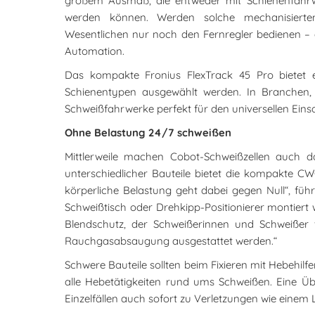
großem Ausmaß, die entweder mit Schienenfahrw
werden können. Werden solche mechanisierte
Wesentlichen nur noch den Fernregler bedienen – 
Automation.
Das kompakte Fronius FlexTrack 45 Pro bietet 
Schienentypen ausgewählt werden. In Branchen, w
Schweißfahrwerke perfekt für den universellen Einsa
Ohne Belastung 24/7 schweißen
Mittlerweile machen Cobot-Schweißzellen auch da
unterschiedlicher Bauteile bietet die kompakte C
körperliche Belastung geht dabei gegen Null“, füh
Schweißtisch oder Drehkipp-Positionierer montier
Blendschutz, der Schweißerinnen und Schweißer
Rauchgasabsaugung ausgestattet werden.“
Schwere Bauteile sollten beim Fixieren mit Hebehil
alle Hebetätigkeiten rund ums Schweißen. Eine Üb
Einzelfällen auch sofort zu Verletzungen wie ein