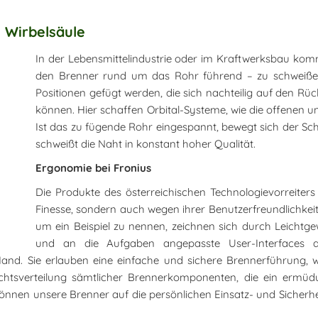
 Wirbelsäule
In der Lebensmittelindustrie oder im Kraftwerksbau komm
den Brenner rund um das Rohr führend – zu schweißen
Positionen gefügt werden, die sich nachteilig auf den 
können. Hier schaffen Orbital-Systeme, wie die offenen 
Ist das zu fügende Rohr eingespannt, bewegt sich der S
schweißt die Naht in konstant hoher Qualität.
Ergonomie bei Fronius
Die Produkte des österreichischen Technologievorreiter
Finesse, sondern auch wegen ihrer Benutzerfreundlichke
um ein Beispiel zu nennen, zeichnen sich durch Leichtg
und an die Aufgaben angepasste User-Interfaces au
nd. Sie erlauben eine einfache und sichere Brennerführung, w
htsverteilung sämtlicher Brennerkomponenten, die ein ermüdun
 können unsere Brenner auf die persönlichen Einsatz- und Siche