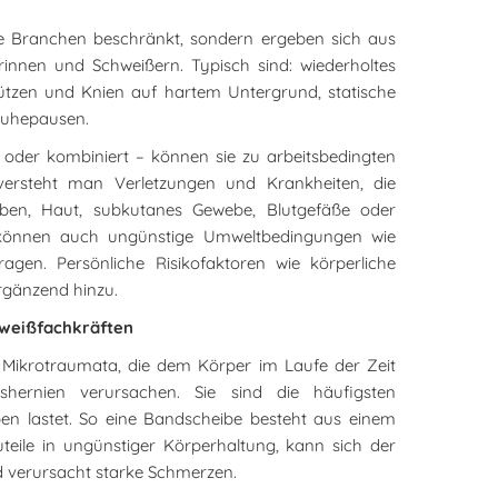
te Branchen beschränkt, sondern ergeben sich aus
nnen und Schweißern. Typisch sind: wiederholtes
tützen und Knien auf hartem Untergrund, statische
Ruhepausen.
n oder kombiniert – können sie zu arbeitsbedingten
versteht man Verletzungen und Krankheiten, die
iben, Haut, subkutanes Gewebe, Blutgefäße oder
können auch ungünstige Umweltbedingungen wie
en. Persönliche Risikofaktoren wie körperliche
rgänzend hinzu.
hweißfachkräften
 Mikrotraumata, die dem Körper im Laufe der Zeit
shernien verursachen. Sie sind die häufigsten
en lastet. So eine Bandscheibe besteht aus einem
uteile in ungünstiger Körperhaltung, kann sich der
nd verursacht starke Schmerzen.