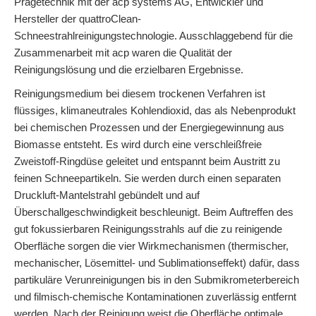
Prägetechnik mit der acp systems AG, Entwickler und
Hersteller der quattroClean-
Schneestrahlreinigungstechnologie. Ausschlaggebend für die
Zusammenarbeit mit acp waren die Qualität der
Reinigungslösung und die erzielbaren Ergebnisse.
Reinigungsmedium bei diesem trockenen Verfahren ist
flüssiges, klimaneutrales Kohlendioxid, das als Nebenprodukt
bei chemischen Prozessen und der Energiegewinnung aus
Biomasse entsteht. Es wird durch eine verschleißfreie
Zweistoff-Ringdüse geleitet und entspannt beim Austritt zu
feinen Schneepartikeln. Sie werden durch einen separaten
Druckluft-Mantelstrahl gebündelt und auf
Überschallgeschwindigkeit beschleunigt. Beim Auftreffen des
gut fokussierbaren Reinigungsstrahls auf die zu reinigende
Oberfläche sorgen die vier Wirkmechanismen (thermischer,
mechanischer, Lösemittel- und Sublimationseffekt) dafür, dass
partikuläre Verunreinigungen bis in den Submikrometerbereich
und filmisch-chemische Kontaminationen zuverlässig entfernt
werden. Nach der Reinigung weist die Oberfläche optimale