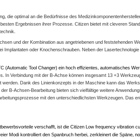
ung, die optimal an die Bedürfnisse des Medizinkomponentenherstelle
esten Ergebnissen ihrer Prozesse. Citizen bietet mit cleveren Stand
technik.
Achsen und der Kombination aus angetriebenen und feststehenden Wer
i Implantaten oder Knochenschrauben. Neben der Lasertechnologie is
ATC (Automatic Tool Changer) ein hoch effizientes, automatisches 
s. In Verbindung mit der B-Achse können insgesamt 13 +3 Werkzeuge 
zt werden. Dank des Linienkonzepts in der Maschine kann das Werks
n der B-Achsen-Bearbeitung bieten sich vielfältige weitere Anwendu
beitungsprozesse mit den unterschiedlichsten Werkzeugen. Das eröffn
werbsvorteile verschafft, ist die Citizen Low frequency vibration cu
reier Modi kontrolliert den Spanbruch herbei, zerkleinert die Späne,