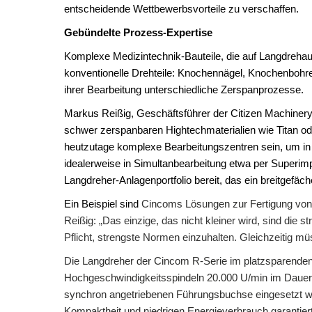
entscheidende Wettbewerbsvorteile zu verschaffen.
Gebündelte Prozess-Expertise
Komplexe Medizintechnik-Bauteile, die auf Langdrehau
konventionelle Drehteile: Knochennägel, Knochenbohre
ihrer Bearbeitung unterschiedliche Zerspanprozesse.
Markus Reißig, Geschäftsführer der Citizen Machine
schwer zerspanbaren Hightechmaterialien wie Titan o
heutzutage komplexe Bearbeitungszentren sein, um in
idealerweise in Simultanbearbeitung etwa per Superi
Langdreher-Anlagenportfolio bereit, das ein breitge
Ein Beispiel sind
Cincoms Lösungen zur Fertigung von u
Reißig: „Das einzige, das nicht kleiner wird, sind die s
Pflicht, strengste Normen einzuhalten. Gleichzeitig mü
Die
Langdreher der Cincom R-Serie im platzsparenden 
Hochgeschwindigkeitsspindeln 20.000 U/min im Dauerbe
synchron angetriebenen Führungsbuchse eingesetzt we
Kompaktheit und niedrigen Energieverbrauch garantiert