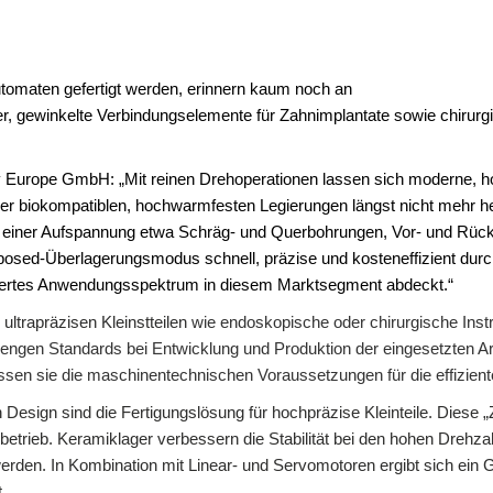
tomaten gefertigt werden, erinnern kaum noch an
r, gewinkelte Verbindungselemente für Zahnimplantate sowie chirurg
ry Europe GmbH: „Mit reinen Drehoperationen lassen sich moderne,
der biokompatiblen, hochwarmfesten Legierungen längst nicht mehr
 einer Aufspannung etwa Schräg- und Querbohrungen, Vor- und Rückwä
mposed-Überlagerungsmodus schnell, präzise und kosteneffizient dur
fächertes Anwendungsspektrum in diesem Marktsegment abdeckt.“
ltrapräzisen Kleinstteilen
wie endoskopische oder chirurgische Ins
trengen Standards bei Entwicklung und Produktion der eingesetzten Arbe
ssen sie die maschinentechnischen Voraussetzungen für die effiziente
Design sind die Fertigungslösung für hochpräzise Kleinteile. Diese 
trieb. Keramiklager verbessern die Stabilität bei den hohen Drehz
rden. In Kombination mit Linear- und Servomotoren ergibt sich ein 
.