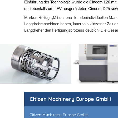
Einführung der Technologie wurde die Cincom L20 mit 
den ebenfalls um LFV ausgerüsteten Cincom D25 sowie
Markus Reißig: „Mit unseren kundenindividuellen Masch
Langdrehmaschinen haben, innerhalb kürzester Zeit en
Langdreher den Fertigungsprozess deutlich. Die Gesamtd
Citizen Machinery Europe GmbH
Citizen Machinery Europe GmbH