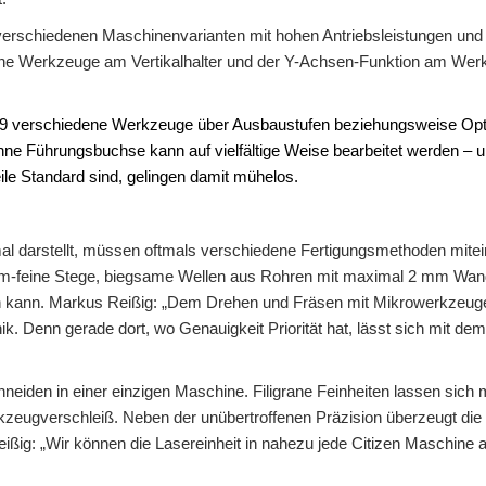
verschiedenen Maschinenvarianten mit hohen Antriebsleistungen und
ene Werkzeuge am Vertikalhalter und der Y-Achsen-Funktion am Werk
 59 verschiedene Werkzeuge über Ausbaustufen beziehungsweise Opt
Führungsbuchse kann auf vielfältige Weise bearbeitet werden – un
eile Standard sind, gelingen damit mühelos.
al darstellt, müssen oftmals verschiedene Fertigungsmethoden mit
 µm-feine Stege, biegsame Wellen aus Rohren mit maximal 2 mm Wan
n kann. Markus Reißig: „Dem Drehen und Fräsen mit Mikrowerkzeuge
ik. Denn gerade dort, wo Genauigkeit Priorität hat, lässt sich mit d
neiden in einer einzigen Maschine. Filigrane Feinheiten lassen sich 
kzeugverschleiß. Neben der unübertroffenen Präzision überzeugt die 
Reißig: „Wir können die Lasereinheit in nahezu jede Citizen Masch