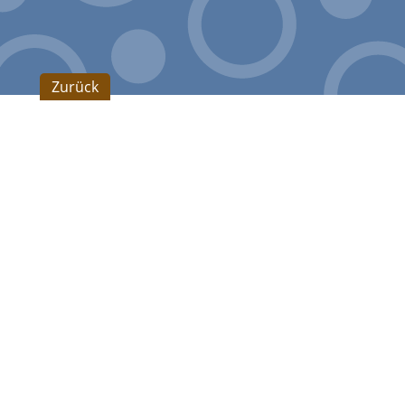
Zurück
Nagel Technologies GmbH
Nagel Technologies GmbH
Oberboihinger Straße 60
72622 Nürtingen
Telefon: +49 7022 / 605-0
Telefax: +49 7022 / 605-250
E-Mail: info@nagel.com
www.nagel.com