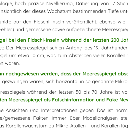
logie, hoch präzise Nivellierung, Datierung von 17 Sti
nsichtlich der dieses Wachstum bestimmenden Tiefe unte
te auf den Fidschi-Inseln veröffentlicht, ebenso wie
Fehler) und gemessene sowie aufgezeichnete Meeresspi
gel bei den Fidschi-Inseln während der letzten 200 Jah
t: Der Meeresspiegel schien Anfang des 19. Jahrhunde
egel um etwa 10 cm, was zum Absterben vieler Korallen 
n waren.
nn nachgewiesen werden, dass der Meeresspiegel abso
 gezwungen waren, sich horizontal in so genannte Mikro-
resspiegels während der letzten 50 bis 70 Jahre ist 
den Meeresspiegel als Falschinformation und Fake Ne
e Ansichten und Interpretationen geben. Das ist normal
tete/gemessene Fakten immer über Modellanalysen ste
as Korallenwachstum zu Mikro-Atollen – und Korallen lüg