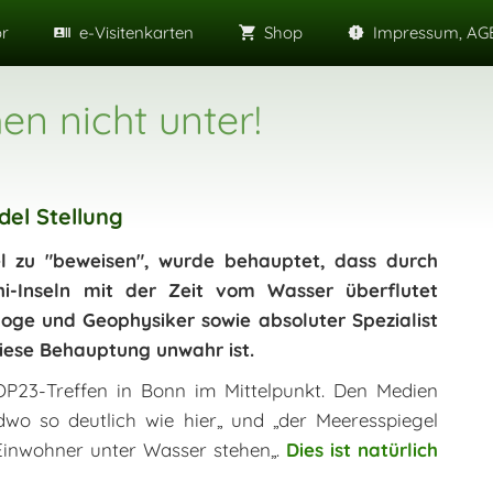
or
e-Visitenkarten
Shop
Impressum, AGB
en nicht unter!
del Stellung
zu "beweisen", wurde behauptet, dass durch
hi-Inseln mit der Zeit vom Wasser überflutet
ologe und Geophysiker sowie absoluter Spezialist
iese Behauptung unwahr ist.
OP23-Treffen in Bonn im Mittelpunkt. Den Medien
dwo so deutlich wie hier„ und „der Meeresspiegel
r Einwohner unter Wasser stehen„.
Dies ist natürlich