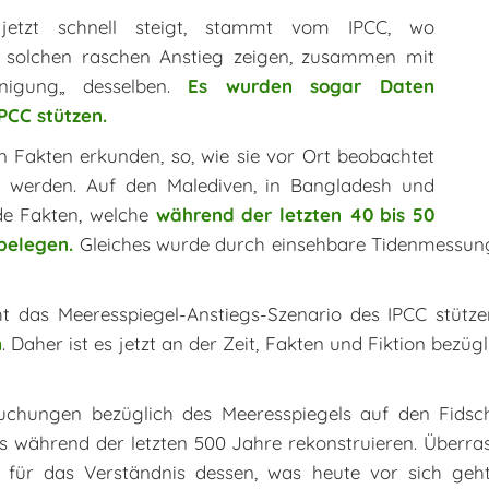
jetzt schnell steigt, stammt vom IPCC, wo
n solchen raschen Anstieg zeigen, zusammen mit
unigung„ desselben.
Es wurden sogar Daten
PCC stützen.
 Fakten erkunden, so, wie sie vor Ort beobachtet
n werden. Auf den Malediven, in Bangladesh und
de Fakten, welche
während der letzten 40 bis 50
 belegen.
Gleiches wurde durch einsehbare Tidenmessunge
ht das Meeresspiegel-Anstiegs-Szenario des IPCC stütz
n
. Daher ist es jetzt an der Zeit, Fakten und Fiktion bez
uchungen bezüglich des Meeresspiegels auf den Fidsch
ls während der letzten 500 Jahre rekonstruieren. Überra
ür das Verständnis dessen, was heute vor sich geht, 