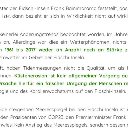
er der Fidschi-Inseln Frank Bainimarama feststellt, das
st«, dann bezieht er sich in Wirklichkeit nicht auf wir
hi keinerlei Änderungstrends beobachtet worden. Im Jahr
 an. Allerdings war dies ein Wetterphänomen, nichts
um 1961 bis 2017 weder an Anzahl noch an Stärke z
wetter im Gebiet der Fidschi-Inseln.
t, haben Tidenmessungen nicht die Qualität, um als 
önnen.
Küstenerosion ist kein allgemeiner Vorgang au
sache hierfür ein falscher Umgang der Menschen mit
ogie und des Korallenwachstums auf den Fidschi-Inseln. 
ide steigenden Meeresspiegel bei den Fidschi-Inseln ist 
an den Präsidenten von COP23, den Premierminister Frank 
wies: Kein Anstieg des Meeresspiegels, sondern dessen ab