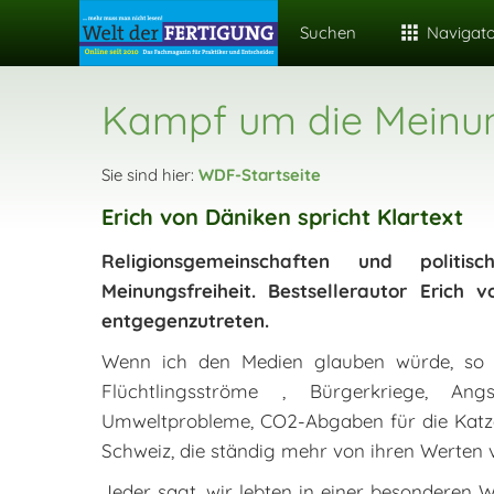
Suchen
Navigat
Kampf um die Meinun
Sie sind hier:
WDF-Startseite
Erich von Däniken spricht Klartext
Religionsgemeinschaften und polit
Meinungsfreiheit. Bestsellerautor Erich 
entgegenzutreten.
Wenn ich den Medien glauben würde, so le
Flüchtlingsströme , Bürgerkriege, An
Umweltprobleme, CO2-Abgaben für die Katze,
Schweiz, die ständig mehr von ihren Werten 
Jeder sagt, wir lebten in einer besonderen 