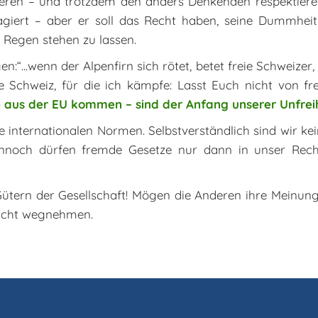
agieren – und trotzdem den anders Denkenden respektiere
giert – aber er soll das Recht haben, seine Dummheit 
Regen stehen zu lassen.
“...wenn der Alpenfirn sich rötet, betet freie Schweizer,
ine Schweiz, für die ich kämpfe: Lasst Euch nicht von
 aus der EU kommen – sind der Anfang unserer Unfreih
e internationalen Normen. Selbstverständlich sind wir kein
ennoch dürfen fremde Gesetze nur dann in unser Recht
 Gütern der Gesellschaft! Mögen die Anderen ihre Meinun
 nicht wegnehmen.