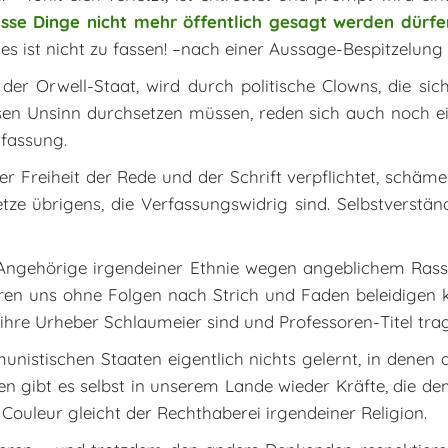
isse Dinge nicht mehr öffentlich gesagt werden dürf
 es ist nicht zu fassen! –nach einer Aussage-Bespitzelung 
er Orwell-Staat, wird durch politische Clowns, die si
esen Unsinn durchsetzen müssen, reden sich auch noch ei
rfassung.
der Freiheit der Rede und der Schrift verpflichtet, schäm
tze übrigens, die Verfassungswidrig sind. Selbstverstän
Angehörige irgendeiner Ethnie wegen angeblichem Rassis
eren uns ohne Folgen nach Strich und Faden beleidigen 
 ihre Urheber Schlaumeier sind und Professoren-Titel tr
nistischen Staaten eigentlich nichts gelernt, in denen 
en gibt es selbst in unserem Lande wieder Kräfte, die 
r Couleur gleicht der Rechthaberei irgendeiner Religion.