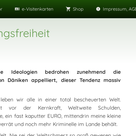
or
e-Visitenkarten
Shop
Impressum, AGB
gsfreiheit
ische Ideologien bedrohen zunehmend die
von Däniken appelliert, dieser Tendenz massiv
ben wir alle in einer total bescheuerten Welt.
gst vor der Kernkraft, Weltweite Schulden,
 ein fast kaputter EURO, mittendrin meine kleine
verrät und noch mehr Kriminelle im Lande behält.
Welt. Nie sei der Weltschmerz so groß gewesen wie