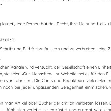
…“
 lautet:„Jede Person hat das Recht, ihre Meinung frei zu
bsatz 1:
chrift und Bild frei zu äussern und zu verbreiten….eine Ze
.
hen Kanäle wird versucht, der Gesellschaft einen Einheit
 sie seien ›Gut-Menschen‹. Ihr Weltbild, sei es für den 
n vor-fabriziert. Die Chefs und Redakteure vieler Medie
nn noch bei jeder unpassenden Gelegenheit einmischen, w
n man Artikel oder Bücher gerichtlich verbieten lassen. 
e! – fühlt sich verletzt, ist entrüstet und prompt wird 