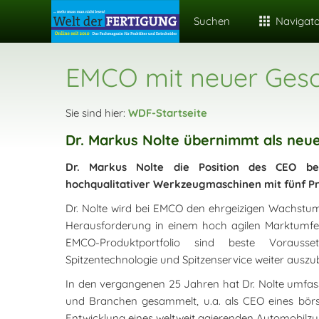
Suchen
Navigat
EMCO mit neuer Gesc
Sie sind hier:
WDF-Startseite
Dr. Markus Nolte übernimmt als neu
Dr. Markus Nolte die Position des CEO b
hochqualitativer Werkzeugmaschinen mit fünf P
Dr. Nolte wird bei EMCO den ehrgeizigen Wachstum
Herausforderung in einem hoch agilen Marktumfel
EMCO-Produktportfolio sind beste Vorausse
Spitzentechnologie und Spitzenservice weiter auszu
In den vergangenen 25 Jahren hat Dr. Nolte umfa
und Branchen gesammelt, u.a. als CEO eines börsen
Entwicklung eines weltweit agierenden Automobilzul