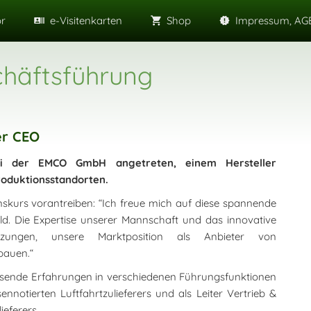
or
e-Visitenkarten
Shop
Impressum, AGB
häftsführung
er CEO
ei der EMCO GmbH angetreten, einem Hersteller
roduktionsstandorten.
skurs vorantreiben: “Ich freue mich auf diese spannende
d. Die Expertise unserer Mannschaft und das innovative
tzungen, unsere Marktposition als Anbieter von
bauen.“
ssende Erfahrungen in verschiedenen Führungsfunktionen
notierten Luftfahrtzulieferers und als Leiter Vertrieb &
ieferers.