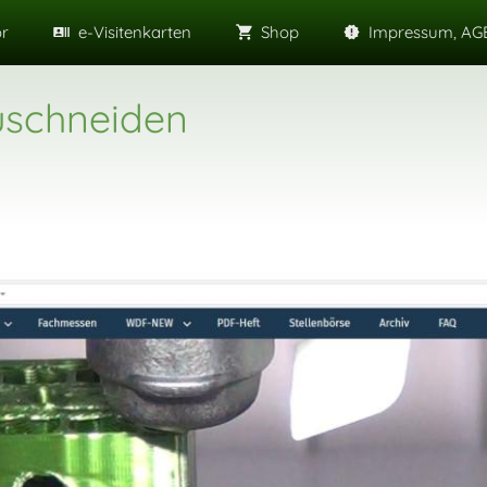
or
e-Visitenkarten
Shop
Impressum, AGB
uschneiden