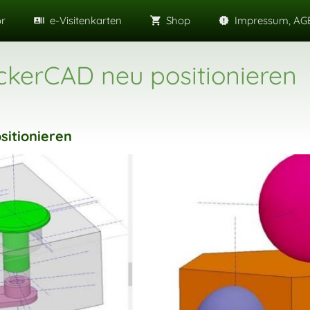
or
e-Visitenkarten
Shop
Impressum, AGB
ckerCAD neu positionieren
itionieren