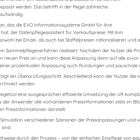
epasst werden. Das betrifft in der Regel zahlreiche
 aufwändig.
l an, das die EVO Informationssysteme GmbH für ihre
at: der Datenpflegeassistent für Verkaufspreise. Mit ihm
wohl bei Einzel- als auch bei Staffelpreisen rationalisieren und 
im Sammelpflegeverfahren realisiert. Nachdem der Nutzer die Prod
 den neuen Preis an und kann diese Anpassung dann auf alle zuvor
 einer prozentualen Anpassung auch Rundungen und pauschale A
olgt ein Überprüfungsschritt. Abschließend kann der Nutzer die n
rchiviert werden.
flegetool eine ausgesprochen effiziente Umsetzung der oft komp
ss der Anwender alle vorhandenen Preisinformationen stets im Blick
n Preisinformationen darstellt.
 Simulation verschiedener Szenarien der Preisanpassungen und v
 sind.
hrittweise durch den Prozess – von der einfachen Einpflege von 