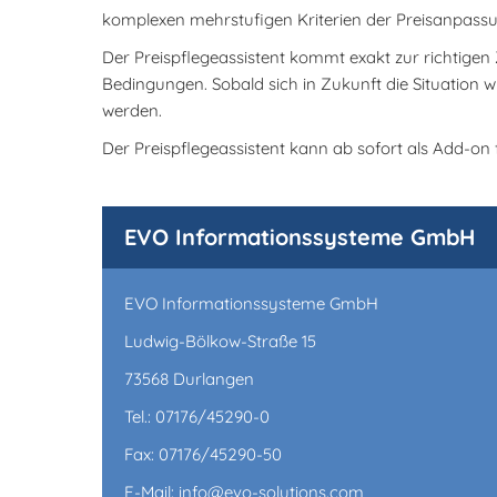
komplexen mehrstufigen Kriterien der Preisanpass
Der Preispflegeassistent kommt exakt zur richtigen 
Bedingungen. Sobald sich in Zukunft die Situation
werden.
Der Preispflegeassistent kann ab sofort als Add-on
EVO Informationssysteme GmbH
EVO Informationssysteme GmbH
Ludwig-Bölkow-Straße 15
73568 Durlangen
Tel.: 07176/45290-0
Fax: 07176/45290-50
E-Mail: info@evo-solutions.com