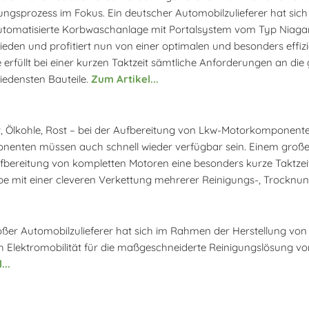
ungsprozess im Fokus. Ein deutscher Automobilzulieferer hat sich
utomatisierte Korbwaschanlage mit Portalsystem vom Typ Niag
ieden und profitiert nun von einer optimalen und besonders effi
 erfüllt bei einer kurzen Taktzeit sämtliche Anforderungen an di
iedensten Bauteile.
Zum Artikel...
tt, Ölkohle, Rost – bei der Aufbereitung von Lkw-Motorkomponenten
enten müssen auch schnell wieder verfügbar sein. Einem großen
fbereitung von kompletten Motoren eine besonders kurze Taktzeit
e mit einer cleveren Verkettung mehrerer Reinigungs-, Trocknun
oßer Automobilzulieferer hat sich im Rahmen der Herstellung vo
h Elektromobilität für die maßgeschneiderte Reinigungslösung 
...