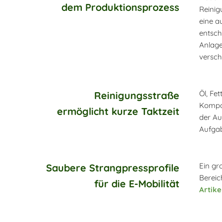
dem Produktionsprozess
Reinig
eine a
entsch
Anlage
versch
Öl, Fe
Reinigungsstraße
Kompon
ermöglicht kurze Taktzeit
der Au
Aufgab
Ein gr
Saubere Strangpressprofile
Bereic
für die E-Mobilität
Artikel