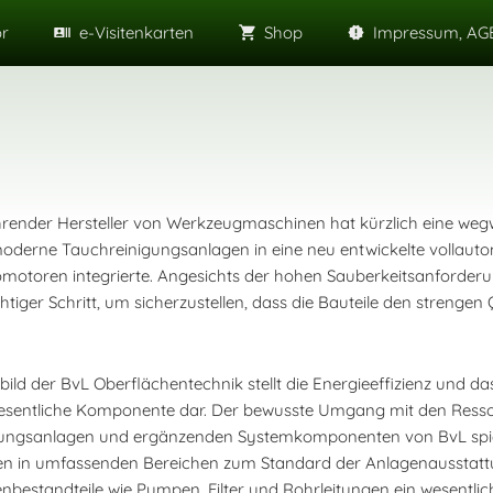
or
e-Visitenkarten
Shop
Impressum, AGB
hrender Hersteller von Werkzeugmaschinen hat kürzlich eine wegwe
derne Tauchreinigungsanlagen in eine neu entwickelte vollautoma
omotoren integrierte. Angesichts der hohen Sauberkeitsanforderung
chtiger Schritt, um sicherzustellen, dass die Bauteile den strenge
tbild der BvL Oberflächentechnik stellt die Energieeffizienz und d
esentliche Komponente dar. Der bewusste Umgang mit den Ress
ungsanlagen und ergänzenden Systemkomponenten von BvL spie
n in umfassenden Bereichen zum Standard der Anlagenausstattung
nbestandteile wie Pumpen, Filter und Rohrleitungen ein wesentlic