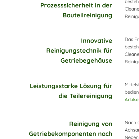
besteh
Prozesssicherheit in der
Cleane
Bauteilreinigung
Reinig
Das Fr
Innovative
besteh
Reinigungstechnik für
Cleane
Getriebegehäuse
Reinig
Mittel
Leistungsstarke Lösung für
bedien
die Teilereinigung
Artikel
Nach d
Reinigung von
Achsan
Getriebekomponenten nach
Neben 