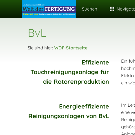
Suchen
Navigat
BvL
Sie sind hier:
WDF-Startseite
Ein fü
Effiziente
hochmo
Tauchreinigungsanlage für
Elektr
die Rotorenproduktion
ein wi
Im Lei
Energieeffiziente
eine w
Reinigungsanlagen von BvL
Reinig
gehöre
Anlage