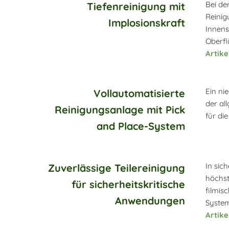
Bei de
Tiefenreinigung mit
Reinig
Implosionskraft
Innens
Oberfl
Artikel
Ein ni
Vollautomatisierte
der al
Reinigungsanlage mit Pick
für di
and Place-System
In sic
Zuverlässige Teilereinigung
höchst
für sicherheitskritische
filmis
Anwendungen
System
Artikel